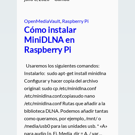
OpenMediaVault
, 
Raspberry Pi
Cómo instalar
MiniDLNA en
Raspberry Pi
Usaremos los siguientes comandos:
Instalarlo: sudo apt-get install minidlna
Configurar y hacer copia del archivo
original: sudo cp /etc/minidlna.conf
/etc/minidlna.conf.copiasudo nano
/etc/minidlna.conf Rutas que añadir a la
biblioteca DLNA. Podemos añadir tantas
como queramos, por ejemplo, /mnt/ o
/media/usb0 para las unidades usb. * «A»
para audio (p. Ej. Media_dir = A, / var…