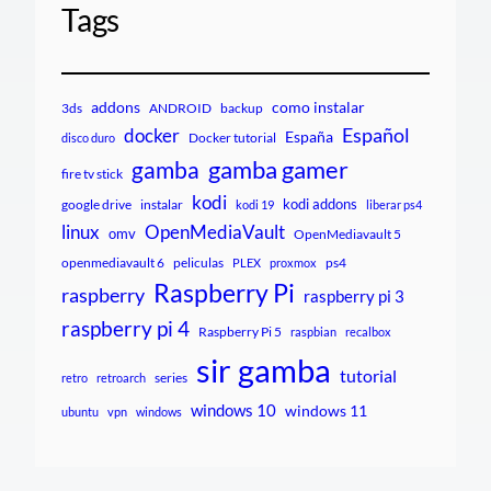
Tags
addons
como instalar
3ds
ANDROID
backup
Español
docker
España
Docker tutorial
disco duro
gamba gamer
gamba
fire tv stick
kodi
kodi addons
google drive
instalar
kodi 19
liberar ps4
linux
OpenMediaVault
omv
OpenMediavault 5
openmediavault 6
peliculas
ps4
PLEX
proxmox
Raspberry Pi
raspberry
raspberry pi 3
raspberry pi 4
Raspberry Pi 5
raspbian
recalbox
sir gamba
tutorial
series
retro
retroarch
windows 10
windows 11
ubuntu
vpn
windows