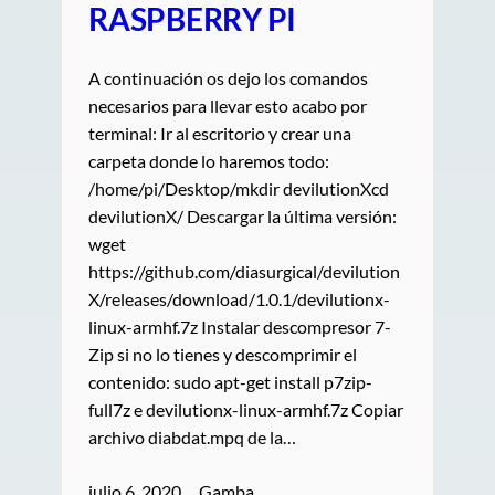
RASPBERRY PI
A continuación os dejo los comandos
necesarios para llevar esto acabo por
terminal: Ir al escritorio y crear una
carpeta donde lo haremos todo:
/home/pi/Desktop/mkdir devilutionXcd
devilutionX/ Descargar la última versión:
wget
https://github.com/diasurgical/devilution
X/releases/download/1.0.1/devilutionx-
linux-armhf.7z Instalar descompresor 7-
Zip si no lo tienes y descomprimir el
contenido: sudo apt-get install p7zip-
full7z e devilutionx-linux-armhf.7z Copiar
archivo diabdat.mpq de la…
julio 6, 2020
Gamba