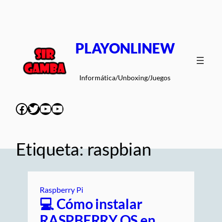
Saltar
al
contenido
PLAYONLINEW
Informática/Unboxing/Juegos
Facebook
Twitter
YouTube
YouTube
Etiqueta:
raspbian
Raspberry Pi
💻 Cómo instalar
RASPBERRY OS en