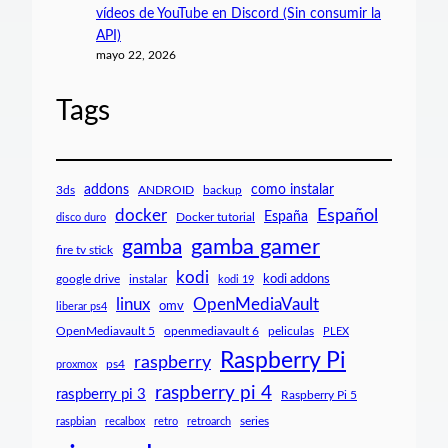
vídeos de YouTube en Discord (Sin consumir la
API)
mayo 22, 2026
Tags
como instalar
addons
3ds
ANDROID
backup
docker
Español
España
Docker tutorial
disco duro
gamba gamer
gamba
fire tv stick
kodi
google drive
instalar
kodi addons
kodi 19
OpenMediaVault
linux
omv
liberar ps4
OpenMediavault 5
openmediavault 6
peliculas
PLEX
Raspberry Pi
raspberry
ps4
proxmox
raspberry pi 4
raspberry pi 3
Raspberry Pi 5
series
raspbian
recalbox
retro
retroarch