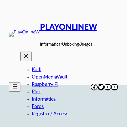
Saltar
al
contenido
PLAYONLINEW
Informática/Unboxing/Juegos
Kodi
OpenMediaVault
Raspberry Pi
Facebook
Twitter
YouTub
YouT
Plex
Informática
Foros
Registro / Acceso