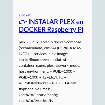
Docker
👉 INSTALAR PLEX en
DOCKER Raspberry Pi
plex – LinuxServer.io docker-compose
(recomendado, click AQUÍ PARA MÁS
INFO) — services: plex: image:
lscr.io/linuxserver/plex:latest
container_name: plex network_mode:
host environment: – PUID=1000 –
PGID=1000 – TZ=Etc/UTC –
VERSION=docker – PLEX_CLAIM=
#optional volumes: –
/path/to/library:/config –
/path/to/tvseries:/tv –