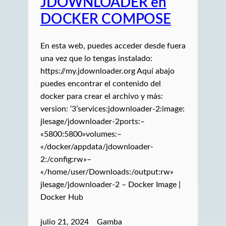
JDOWNLOADER en
DOCKER COMPOSE
En esta web, puedes acceder desde fuera
una vez que lo tengas instalado:
https://my.jdownloader.org Aquí abajo
puedes encontrar el contenido del
docker para crear el archivo y más:
version: ‘3’services:jdownloader-2:image:
jlesage/jdownloader-2ports:–
«5800:5800»volumes:–
«/docker/appdata/jdownloader-
2:/config:rw»–
«/home/user/Downloads:/output:rw»
jlesage/jdownloader-2 – Docker Image |
Docker Hub
julio 21, 2024
Gamba