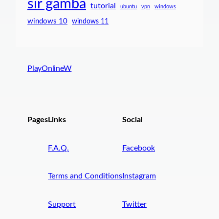
sir gamba
tutorial
ubuntu
vpn
windows
windows 10
windows 11
PlayOnlineW
Pages
Links
Social
F.A.Q.
Facebook
Terms and Conditions
Instagram
Support
Twitter