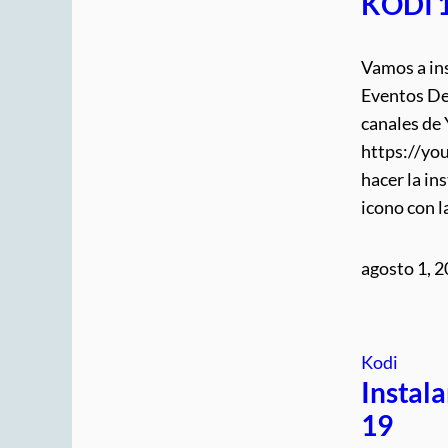
KODI 
Vamos a in
Eventos De
canales de
https://yo
hacer la in
icono con 
agosto 1, 
Kodi
Instal
19