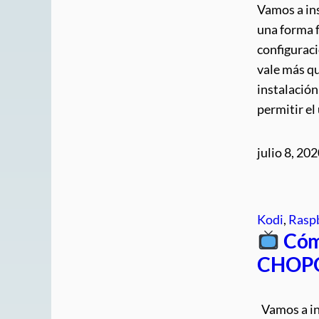
Vamos a ins
una forma f
configurac
vale más qu
instalació
permitir e
julio 8, 20
Kodi
, 
Raspb
Cóm
CHOPO
Vamos a i