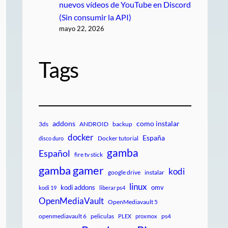
nuevos vídeos de YouTube en Discord
(Sin consumir la API)
mayo 22, 2026
Tags
addons
como instalar
3ds
ANDROID
backup
docker
España
Docker tutorial
disco duro
gamba
Español
fire tv stick
gamba gamer
kodi
google drive
instalar
linux
kodi addons
omv
kodi 19
liberar ps4
OpenMediaVault
OpenMediavault 5
openmediavault 6
peliculas
ps4
PLEX
proxmox