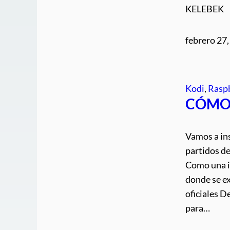
KELEBEK 
febrero 27
Kodi
, 
Raspb
CÓMO 
Vamos a ins
partidos de
Como una im
donde se e
oficiales 
para…