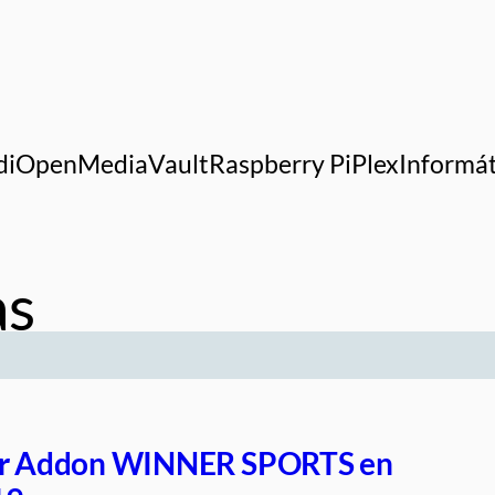
di
OpenMediaVault
Raspberry Pi
Plex
Informát
as
ar Addon WINNER SPORTS en