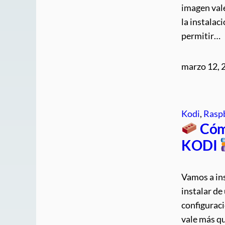
imagen vale
la instala
permitir…
marzo 12, 
Kodi
, 
Raspb
Cóm
KODI
Vamos a in
instalar de
configurac
vale más qu