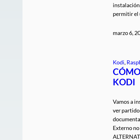
instalació
permitir e
marzo 6, 2
Kodi
, 
Raspb
CÓMO 
KODI
Vamos a in
ver partido
documental
Externo no 
ALTERNATI