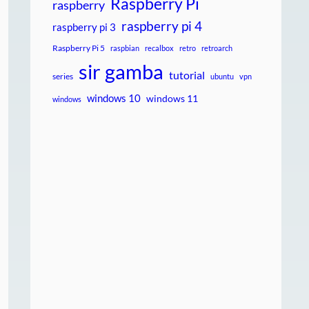
Raspberry Pi
raspberry
raspberry pi 4
raspberry pi 3
Raspberry Pi 5
raspbian
recalbox
retro
retroarch
sir gamba
tutorial
series
ubuntu
vpn
windows 10
windows 11
windows