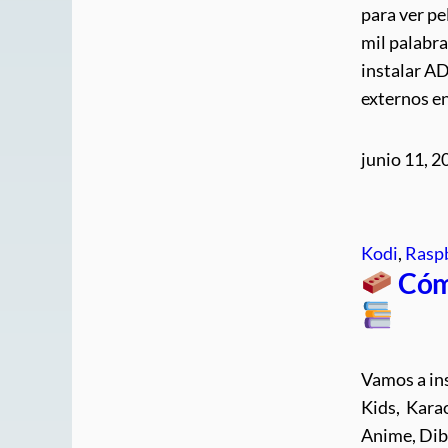
para ver p
mil palabra
instalar A
externos e
junio 11, 2
Kodi
, 
Raspb
Cóm
Vamos a ins
Kids, Karao
Anime, Dib