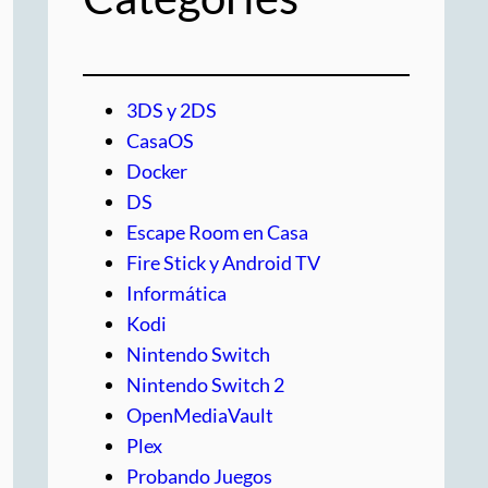
3DS y 2DS
CasaOS
Docker
DS
Escape Room en Casa
Fire Stick y Android TV
Informática
Kodi
Nintendo Switch
Nintendo Switch 2
OpenMediaVault
Plex
Probando Juegos