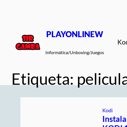
Saltar
al
contenido
PLAYONLINEW
Ko
Informática/Unboxing/Juegos
Etiqueta:
pelicul
Kodi
Instal