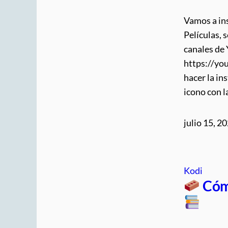
Vamos a in
Películas, 
canales de
https://yo
hacer la in
icono con 
julio 15, 2
Kodi
Cóm