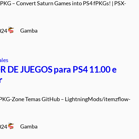
G – Convert Saturn Games into PS4 fPKGs! | PSX-
Gamba
024
ales
 DE JUEGOS para PS4 11.00 e
r
 PKG-Zone Temas GitHub – LightningMods/itemzflow-
Gamba
024