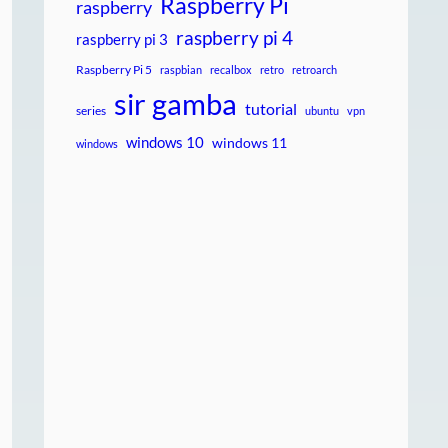
Raspberry Pi
raspberry
raspberry pi 4
raspberry pi 3
Raspberry Pi 5
raspbian
recalbox
retro
retroarch
sir gamba
tutorial
series
ubuntu
vpn
windows 10
windows 11
windows