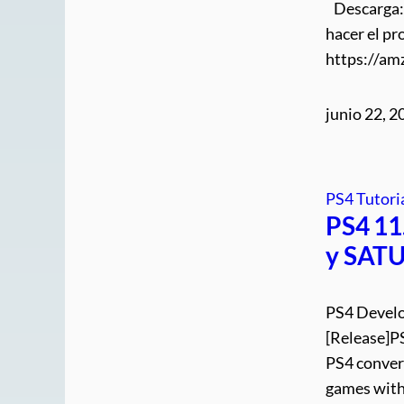
Descarga: 
hacer el pr
https://a
junio 22, 2
PS4 Tutori
PS4 11
y SAT
PS4 Develo
[Release]P
PS4 conver
games with