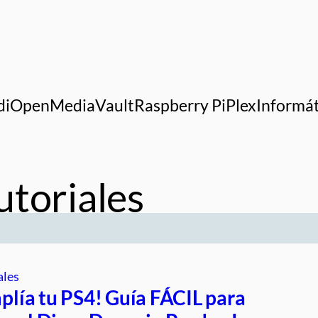
di
OpenMediaVault
Raspberry Pi
Plex
Informát
utoriales
ales
lía tu PS4! Guía FÁCIL para