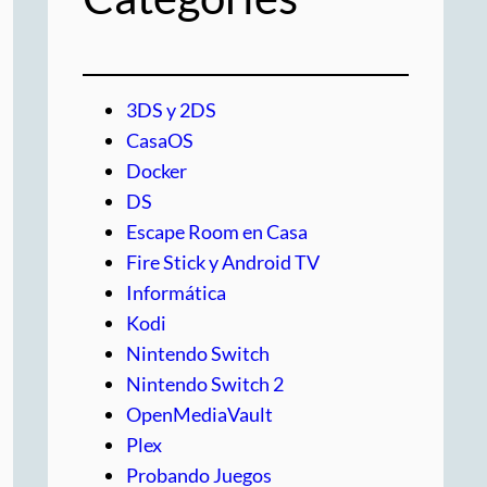
3DS y 2DS
CasaOS
Docker
DS
Escape Room en Casa
Fire Stick y Android TV
Informática
Kodi
Nintendo Switch
Nintendo Switch 2
OpenMediaVault
Plex
Probando Juegos