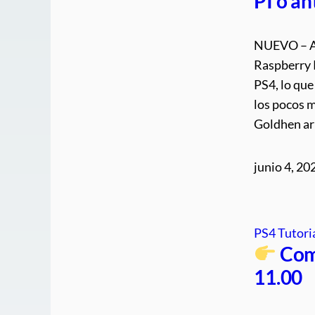
PI o an
NUEVO – Al
Raspberry P
PS4, lo que
los pocos m
Goldhen ar
junio 4, 20
PS4 Tutori
Com
11.00