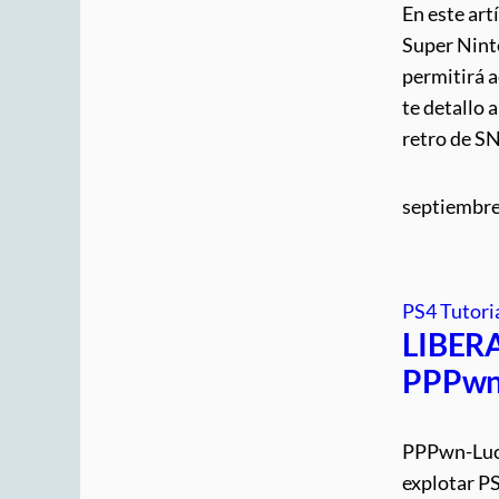
En este art
Super Nint
permitirá a
te detallo
retro de S
septiembre
PS4 Tutori
LIBERA
PPPwn
PPPwn-Luck
explotar PS