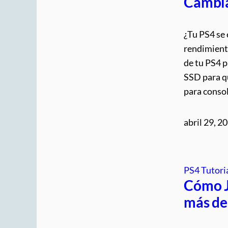
Cambia
¿Tu PS4 se 
rendimient
de tu PS4 p
SSD para qu
para conso
abril 29, 2
PS4 Tutori
Cómo J
más de