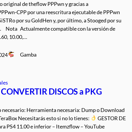
o original de theflow PPPwn y gracias a
PPPwn-CPP por una reescritura ejecutable de PPPwn
SiSTRo por su GoldHen y, por último, a Stooged por su
n. Nota Actualmente compatible con la versión de
.60, 10.00,…
Gamba
2024
ales
 CONVERTIR DISCOS a PKG
o necesario: Herramienta necesaria: Dump o Download
raBox Necesitarás esto si no lo tienes:
GESTOR DE
a PS4 11.00 e inferior – Itemzflow – YouTube