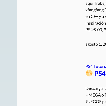
aquí.Trabaj
xfangfang 
en C++ y a 
inspiració
PS4:9.00, 9
agosto 1, 
PS4 Tutori
PS4
Descarga l
– MEGA o Te
JUEGOS par