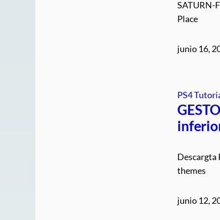
SATURN-FPK
Place
junio 16, 2
PS4 Tutori
GESTOR
inferio
Descargta
themes
junio 12, 2