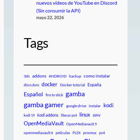
nuevos vídeos de YouTube en Discord
(Sin consumir la API)
mayo 22, 2026
Tags
addons
como instalar
3ds
ANDROID
backup
docker
España
Docker tutorial
disco duro
gamba
Español
fire tv stick
gamba gamer
kodi
google drive
instalar
linux
kodi addons
omv
kodi 19
liberar ps4
OpenMediaVault
OpenMediavault 5
openmediavault 6
peliculas
ps4
PLEX
proxmox