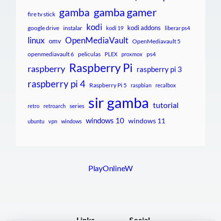
gamba gamer
gamba
fire tv stick
kodi
kodi addons
google drive
instalar
kodi 19
liberar ps4
linux
OpenMediaVault
omv
OpenMediavault 5
openmediavault 6
peliculas
ps4
PLEX
proxmox
Raspberry Pi
raspberry
raspberry pi 3
raspberry pi 4
Raspberry Pi 5
raspbian
recalbox
sir gamba
tutorial
series
retro
retroarch
windows 10
windows 11
ubuntu
vpn
windows
PlayOnlineW
Links
Social