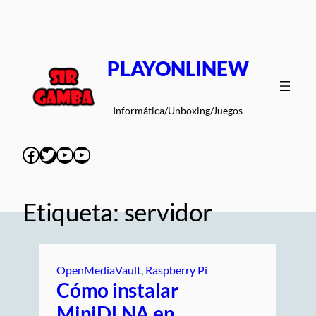
Saltar
al
contenido
PLAYONLINEW
Informática/Unboxing/Juegos
Facebook
Twitter
YouTube
YouTube
Etiqueta:
servidor
OpenMediaVault
, 
Raspberry Pi
Cómo instalar
MiniDLNA en