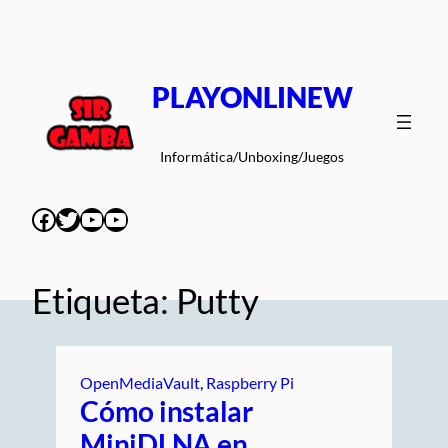
Saltar
al
contenido
PLAYONLINEW
Informática/Unboxing/Juegos
Facebook
Twitter
YouTube
YouTube
Etiqueta:
Putty
OpenMediaVault
, 
Raspberry Pi
Cómo instalar
MiniDLNA en