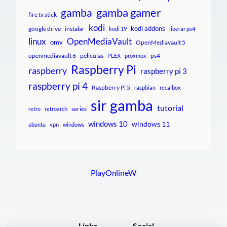
gamba gamer
gamba
fire tv stick
kodi
kodi addons
google drive
instalar
kodi 19
liberar ps4
linux
OpenMediaVault
omv
OpenMediavault 5
openmediavault 6
peliculas
ps4
PLEX
proxmox
Raspberry Pi
raspberry
raspberry pi 3
raspberry pi 4
Raspberry Pi 5
raspbian
recalbox
sir gamba
tutorial
series
retro
retroarch
windows 10
windows 11
ubuntu
vpn
windows
PlayOnlineW
Links
Social