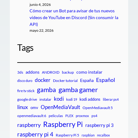
junio 4, 2026
Cómo crear un Bot para avisar de tus nuevos
vídeos de YouTube en Discord (Sin consumir la
API)
mayo 22, 2026
Tags
addons
como instalar
3ds
ANDROID
backup
Español
docker
España
Docker tutorial
disco duro
gamba gamer
gamba
fire tv stick
kodi
kodi addons
google drive
instalar
kodi 19
liberar ps4
linux
OpenMediaVault
omv
OpenMediavault 5
openmediavault 6
peliculas
ps4
PLEX
proxmox
Raspberry Pi
raspberry
raspberry pi 3
raspberry pi 4
Raspberry Pi 5
raspbian
recalbox