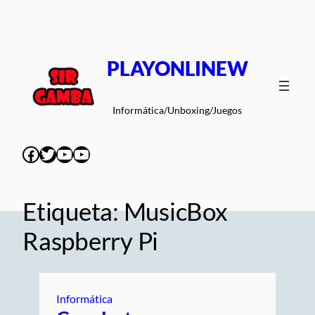
Saltar
al
contenido
PLAYONLINEW
Informática/Unboxing/Juegos
Facebook
Twitter
YouTube
YouTube
Etiqueta:
MusicBox
Raspberry Pi
Informática