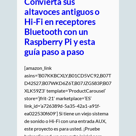
Convierta sus
altavoces antiguos o
Hi-Fi en receptores
Bluetooth con un
Raspberry Pi y esta
guía paso a paso
[amazon_link
asins=’B07KKBCXLY,B01CD5VC92,B07T
D42S27,B07WKD6Z6T,B07JZGS83P,B07
XLK59Z3′ template=’ProductCarousel’
store=’jfrit-21′ marketplace=’ES’
link_id=’a726389d-5a35-42a1-a91f-
ea022530f609′] Si tiene un viejo sistema
de sonido o Hi-Fi con una entrada AUX,
este proyecto es para usted. ¡Pruebe