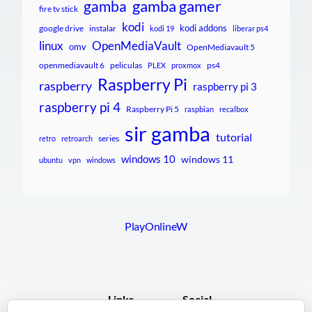
gamba gamer
gamba
fire tv stick
kodi
kodi addons
google drive
instalar
kodi 19
liberar ps4
linux
OpenMediaVault
omv
OpenMediavault 5
openmediavault 6
peliculas
ps4
PLEX
proxmox
Raspberry Pi
raspberry
raspberry pi 3
raspberry pi 4
Raspberry Pi 5
raspbian
recalbox
sir gamba
tutorial
series
retro
retroarch
windows 10
windows 11
ubuntu
vpn
windows
PlayOnlineW
Links
Social