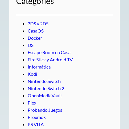
Categories
3DS y 2DS
CasaOS
Docker
DS
Escape Room en Casa
Fire Stick y Android TV
Informática
Kodi
Nintendo Switch
Nintendo Switch 2
OpenMediaVault
Plex
Probando Juegos
Proxmox
PS VITA