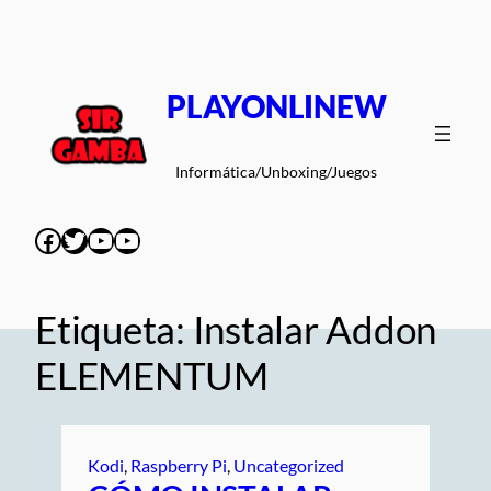
Saltar
al
contenido
PLAYONLINEW
Informática/Unboxing/Juegos
Facebook
Twitter
YouTube
YouTube
Etiqueta:
Instalar Addon
ELEMENTUM
Kodi
, 
Raspberry Pi
, 
Uncategorized