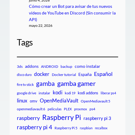
junio 4, 2026
Cómo crear un Bot para avisar de tus nuevos
vídeos de YouTube en Discord (Sin consumir la
API)
mayo 22, 2026
Tags
addons
como instalar
3ds
ANDROID
backup
Español
docker
España
Docker tutorial
disco duro
gamba gamer
gamba
fire tv stick
kodi
kodi addons
google drive
instalar
kodi 19
liberar ps4
linux
OpenMediaVault
omv
OpenMediavault 5
openmediavault 6
peliculas
ps4
PLEX
proxmox
Raspberry Pi
raspberry
raspberry pi 3
raspberry pi 4
Raspberry Pi 5
raspbian
recalbox