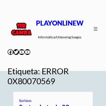
Saltar
al
contenido
PLAYONLINEW
Informática/Unboxing/Juegos
Facebook
Twitter
YouTube
YouTube
Etiqueta:
ERROR
0X80070569
Sorteos