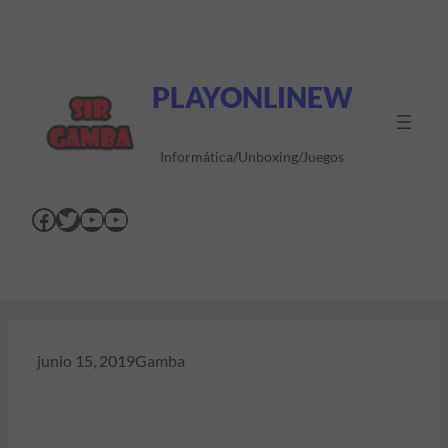
Saltar
al
contenido
PLAYONLINEW
Informática/Unboxing/Juegos
Facebook
Twitter
YouTube
YouTube
junio 15, 2019
Gamba