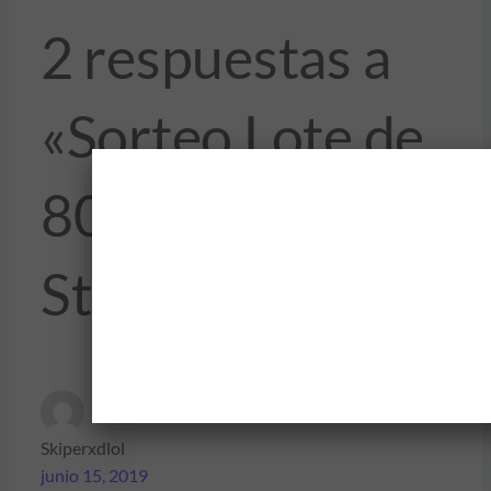
2 respuestas a
«Sorteo Lote de
80 Gemas Brawl
Stars»
Skiperxdlol
junio 15, 2019