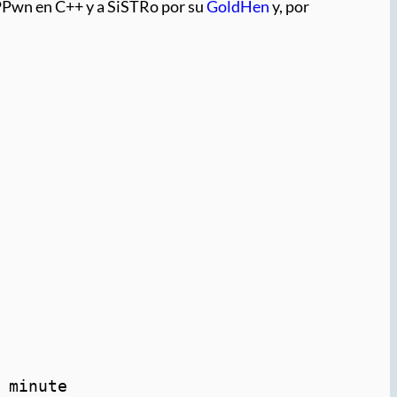
PPPwn en C++ y a SiSTRo por su
GoldHen
y, por
 minute