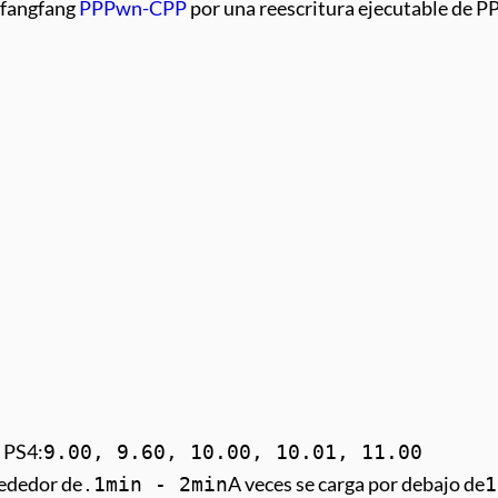
 xfangfang
PPPwn-CPP
por una reescritura ejecutable de 
 PS4:
9.00, 9.60, 10.00, 10.01, 11.00
ededor de .
A veces se carga por debajo de
1min - 2min
1