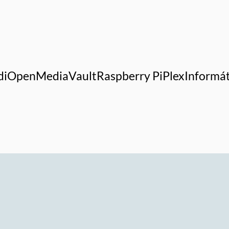
di
OpenMediaVault
Raspberry Pi
Plex
Informát