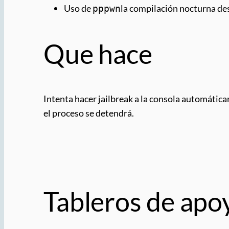
Uso de
la compilación nocturna d
pppwn
Que hace
Intenta hacer jailbreak a la consola automátic
el proceso se detendrá.
Tableros de apo