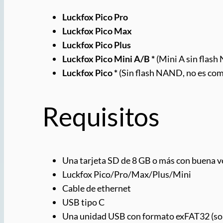
Luckfox Pico Pro
Luckfox Pico Max
Luckfox Pico Plus
Luckfox Pico Mini A/B *
(Mini A sin flas
Luckfox Pico *
(Sin flash NAND, no es co
Requisitos
Una tarjeta SD de 8 GB o más con buena vel
Luckfox Pico/Pro/Max/Plus/Mini
Cable de ethernet
USB tipo C
Una unidad USB con formato exFAT32 (sol