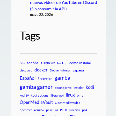
nuevos vídeos de YouTube en Discord
(Sin consumir la API)
mayo 22, 2026
Tags
addons
como instalar
3ds
ANDROID
backup
docker
España
Docker tutorial
disco duro
gamba
Español
fire tv stick
gamba gamer
kodi
google drive
instalar
linux
kodi addons
omv
kodi 19
liberar ps4
OpenMediaVault
OpenMediavault 5
openmediavault 6
peliculas
ps4
PLEX
proxmox