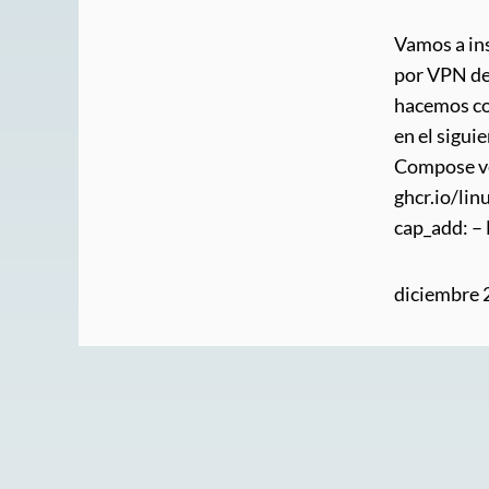
Vamos a in
por VPN des
hacemos co
en el sigui
Compose ve
ghcr.io/li
cap_add:
diciembre 