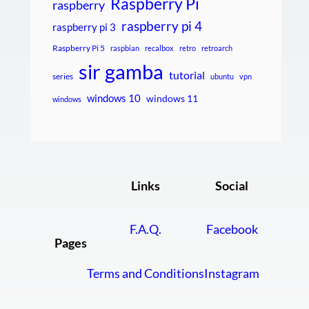
Raspberry Pi
raspberry
raspberry pi 4
raspberry pi 3
Raspberry Pi 5
raspbian
recalbox
retro
retroarch
sir gamba
tutorial
series
ubuntu
vpn
windows 10
windows 11
windows
Links
Social
F.A.Q.
Facebook
Pages
Terms and Conditions
Instagram