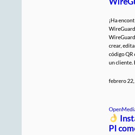
WireGu
¡Ha encontr
WireGuard 
WireGuard +
crear, edita
código QR d
un cliente.
febrero 22
OpenMedi
Ins
PI co