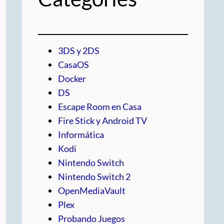
3DS y 2DS
CasaOS
Docker
DS
Escape Room en Casa
Fire Stick y Android TV
Informática
Kodi
Nintendo Switch
Nintendo Switch 2
OpenMediaVault
Plex
Probando Juegos