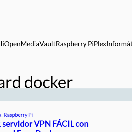
di
OpenMediaVault
Raspberry Pi
Plex
Informát
ard docker
a
, 
Raspberry Pi
servidor VPN FÁCIL con