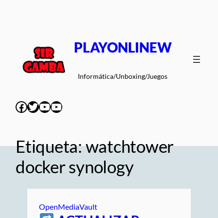
Saltar
al
contenido
PLAYONLINEW
Informática/Unboxing/Juegos
Facebook
Twitter
YouTube
YouTube
Etiqueta:
watchtower
docker synology
OpenMediaVault