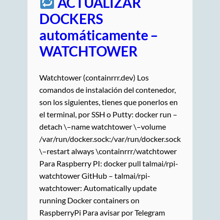
ACTUALIZAR
DOCKERS
automáticamente –
WATCHTOWER
Watchtower (containrrr.dev) Los
comandos de instalación del contenedor,
son los siguientes, tienes que ponerlos en
el terminal, por SSH o Putty: docker run –
detach \–name watchtower \–volume
/var/run/docker.sock:/var/run/docker.sock
\–restart always \containrrr/watchtower
Para Raspberry PI: docker pull talmai/rpi-
watchtower GitHub – talmai/rpi-
watchtower: Automatically update
running Docker containers on
RaspberryPi Para avisar por Telegram