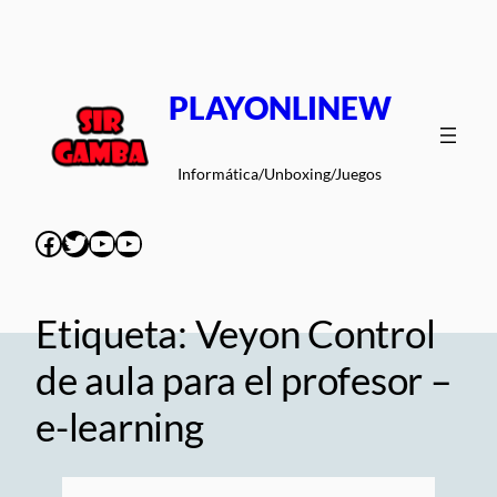
Saltar
al
contenido
PLAYONLINEW
Informática/Unboxing/Juegos
Facebook
Twitter
YouTube
YouTube
Etiqueta:
Veyon Control
de aula para el profesor –
e-learning