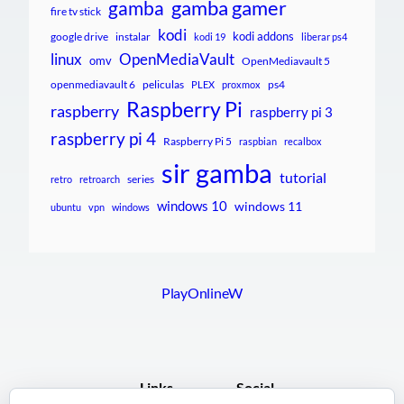
gamba gamer
gamba
fire tv stick
kodi
kodi addons
google drive
instalar
kodi 19
liberar ps4
linux
OpenMediaVault
omv
OpenMediavault 5
openmediavault 6
peliculas
ps4
PLEX
proxmox
Raspberry Pi
raspberry
raspberry pi 3
raspberry pi 4
Raspberry Pi 5
raspbian
recalbox
sir gamba
tutorial
series
retro
retroarch
windows 10
windows 11
ubuntu
vpn
windows
PlayOnlineW
Links
Social