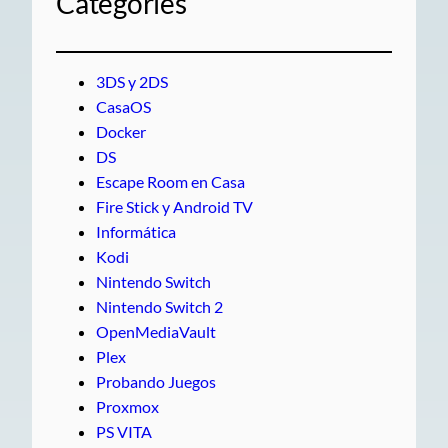
Categories
3DS y 2DS
CasaOS
Docker
DS
Escape Room en Casa
Fire Stick y Android TV
Informática
Kodi
Nintendo Switch
Nintendo Switch 2
OpenMediaVault
Plex
Probando Juegos
Proxmox
PS VITA