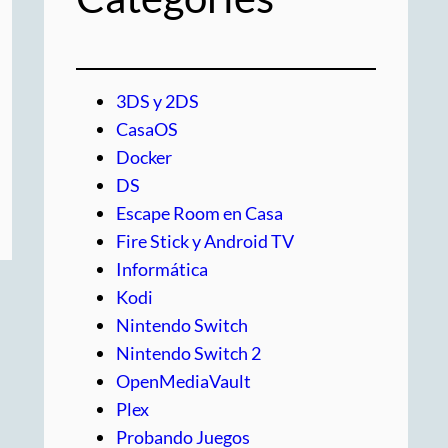
3DS y 2DS
CasaOS
Docker
DS
Escape Room en Casa
Fire Stick y Android TV
Informática
Kodi
Nintendo Switch
Nintendo Switch 2
OpenMediaVault
Plex
Probando Juegos