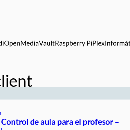
di
OpenMediaVault
Raspberry Pi
Plex
Informát
lient
a
Control de aula para el profesor –