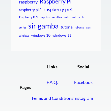
Raspberry Pi
raspberry
raspberry pi 4
raspberry pi 3
Raspberry Pi 5
raspbian
recalbox
retro
retroarch
sir gamba
tutorial
series
ubuntu
vpn
windows 10
windows 11
windows
Links
Social
F.A.Q.
Facebook
Pages
Terms and Conditions
Instagram