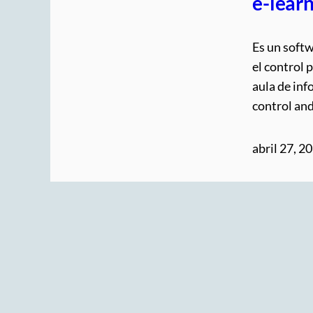
e-lear
Es un softw
el control 
aula de in
control an
abril 27, 2