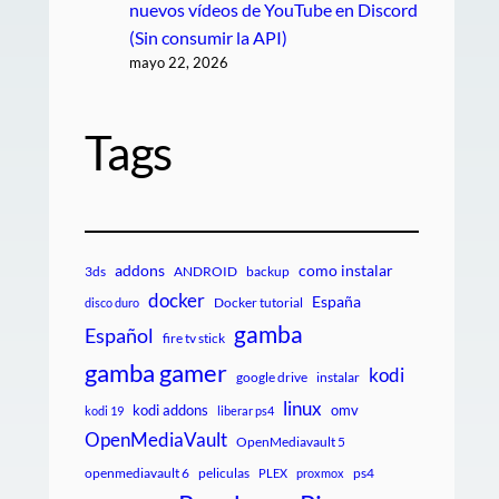
nuevos vídeos de YouTube en Discord
(Sin consumir la API)
mayo 22, 2026
Tags
addons
como instalar
3ds
ANDROID
backup
docker
España
Docker tutorial
disco duro
gamba
Español
fire tv stick
gamba gamer
kodi
google drive
instalar
linux
kodi addons
omv
kodi 19
liberar ps4
OpenMediaVault
OpenMediavault 5
openmediavault 6
peliculas
ps4
PLEX
proxmox