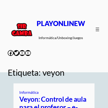
Saltar
al
contenido
PLAYONLINEW
Informática/Unboxing/Juegos
Facebook
Twitter
YouTube
YouTube
Etiqueta:
veyon
Informática
Veyon: Control de aula
para el profesor – e-