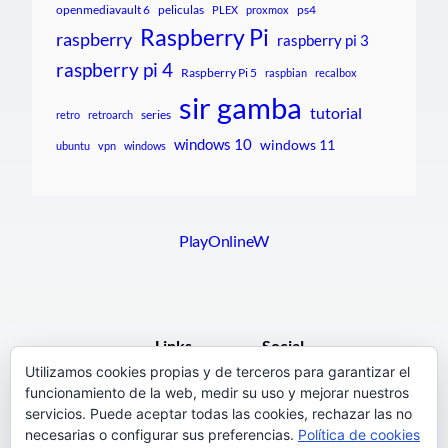
openmediavault 6
peliculas
ps4
PLEX
proxmox
Raspberry Pi
raspberry
raspberry pi 3
raspberry pi 4
Raspberry Pi 5
raspbian
recalbox
sir gamba
tutorial
series
retro
retroarch
windows 10
windows 11
ubuntu
vpn
windows
PlayOnlineW
Links
Social
Utilizamos cookies propias y de terceros para garantizar el
funcionamiento de la web, medir su uso y mejorar nuestros
F.A.Q.
Facebook
servicios. Puede aceptar todas las cookies, rechazar las no
Pages
necesarias o configurar sus preferencias.
Política de cookies