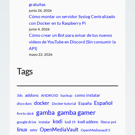
gratuitas
junio 26, 2026
Cómo montar un servidor Syslog Centralizado
con Docker en tu Raspberry Pi
junio 4, 2026
Cómo crear un Bot para avisar de tus nuevos
vídeos de YouTube en Discord (Sin consumir la
API)
mayo 22, 2026
Tags
addons
como instalar
3ds
ANDROID
backup
Español
docker
España
Docker tutorial
disco duro
gamba gamer
gamba
fire tv stick
kodi
kodi addons
google drive
instalar
kodi 19
liberar ps4
linux
OpenMediaVault
omv
OpenMediavault 5