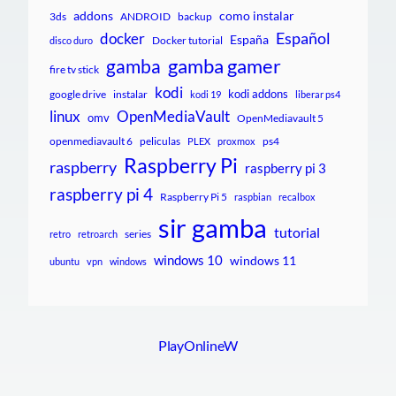
addons
como instalar
3ds
ANDROID
backup
Español
docker
España
Docker tutorial
disco duro
gamba gamer
gamba
fire tv stick
kodi
kodi addons
google drive
instalar
kodi 19
liberar ps4
linux
OpenMediaVault
omv
OpenMediavault 5
openmediavault 6
peliculas
ps4
PLEX
proxmox
Raspberry Pi
raspberry
raspberry pi 3
raspberry pi 4
Raspberry Pi 5
raspbian
recalbox
sir gamba
tutorial
series
retro
retroarch
windows 10
windows 11
ubuntu
vpn
windows
PlayOnlineW