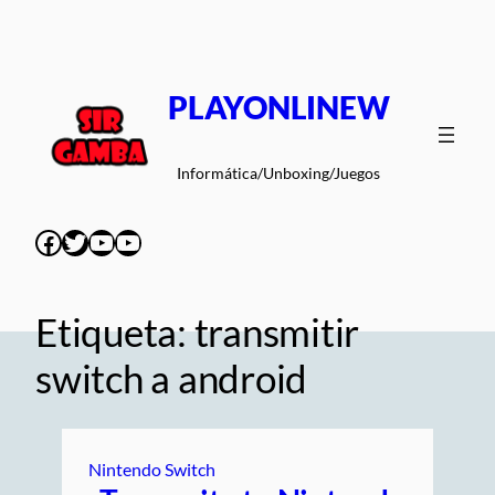
Saltar
al
contenido
PLAYONLINEW
Informática/Unboxing/Juegos
Facebook
Twitter
YouTube
YouTube
Etiqueta:
transmitir
switch a android
Nintendo Switch