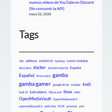
nuevos vídeos de YouTube en Discord
(Sin consumir la API)
mayo 22, 2026
Tags
addons
como instalar
3ds
ANDROID
backup
docker
España
Docker tutorial
disco duro
gamba
Español
fire tv stick
gamba gamer
kodi
google drive
instalar
linux
kodi addons
omv
kodi 19
liberar ps4
OpenMediaVault
OpenMediavault 5
openmediavault 6
peliculas
ps4
PLEX
proxmox