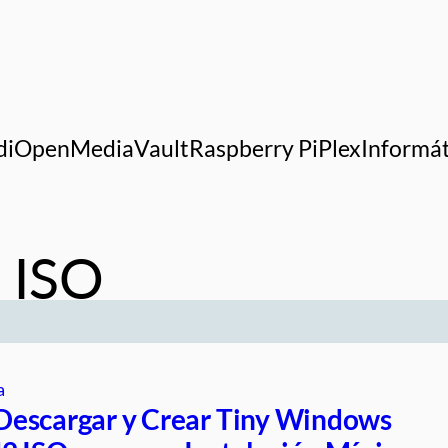
di
OpenMediaVault
Raspberry Pi
Plex
Informát
1 ISO
a
escargar y Crear Tiny Windows