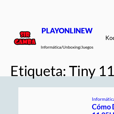
Saltar
al
contenido
PLAYONLINEW
Ko
Informática/Unboxing/Juegos
Etiqueta:
Tiny 1
Informátic
Cómo D