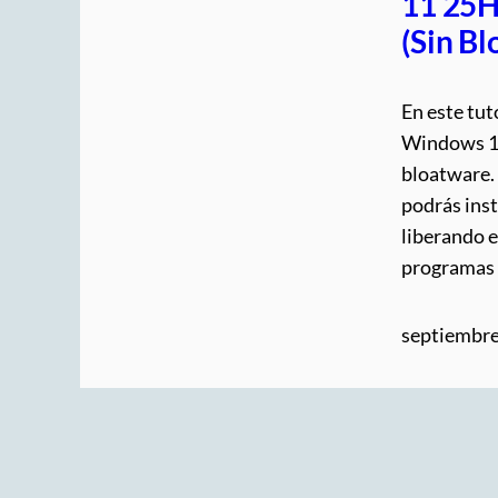
11 25H
(Sin B
En este tut
Windows 11
bloatware.
podrás inst
liberando 
programas 
septiembre