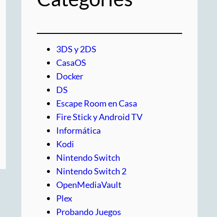
3DS y 2DS
CasaOS
Docker
DS
Escape Room en Casa
Fire Stick y Android TV
Informática
Kodi
Nintendo Switch
Nintendo Switch 2
OpenMediaVault
Plex
Probando Juegos