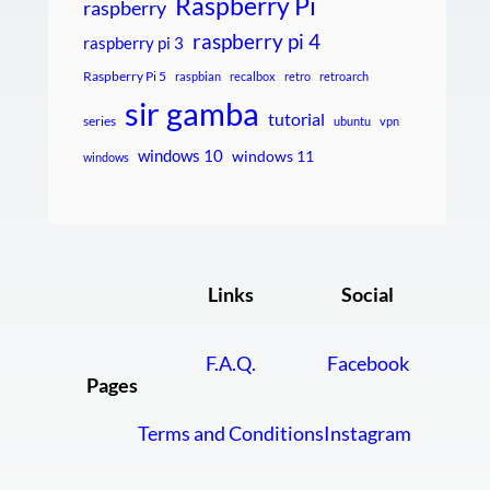
Raspberry Pi
raspberry
raspberry pi 4
raspberry pi 3
Raspberry Pi 5
raspbian
recalbox
retro
retroarch
sir gamba
tutorial
series
ubuntu
vpn
windows 10
windows 11
windows
Links
Social
F.A.Q.
Facebook
Pages
Terms and Conditions
Instagram