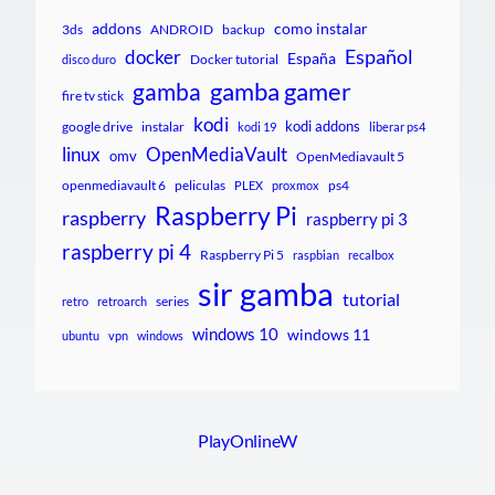
addons
como instalar
3ds
ANDROID
backup
Español
docker
España
Docker tutorial
disco duro
gamba gamer
gamba
fire tv stick
kodi
kodi addons
google drive
instalar
kodi 19
liberar ps4
linux
OpenMediaVault
omv
OpenMediavault 5
openmediavault 6
peliculas
ps4
PLEX
proxmox
Raspberry Pi
raspberry
raspberry pi 3
raspberry pi 4
Raspberry Pi 5
raspbian
recalbox
sir gamba
tutorial
series
retro
retroarch
windows 10
windows 11
ubuntu
vpn
windows
PlayOnlineW