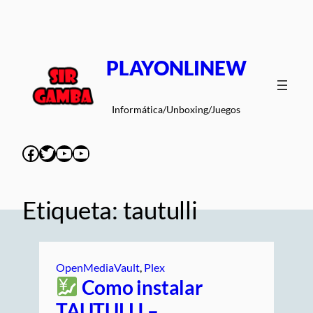
Saltar
al
contenido
PLAYONLINEW
Informática/Unboxing/Juegos
Facebook
Twitter
YouTube
YouTube
Etiqueta:
tautulli
OpenMediaVault
, 
Plex
Como instalar
TAUTULLI –