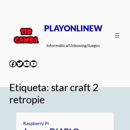
Saltar
al
contenido
PLAYONLINEW
Informática/Unboxing/Juegos
Facebook
Twitter
YouTube
YouTube
Etiqueta:
star craft 2
retropie
Raspberry Pi