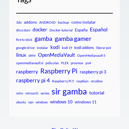
addons
como instalar
3ds
ANDROID
backup
Español
docker
España
Docker tutorial
disco duro
gamba gamer
gamba
fire tv stick
kodi
kodi addons
google drive
instalar
kodi 19
liberar ps4
linux
OpenMediaVault
omv
OpenMediavault 5
openmediavault 6
peliculas
ps4
PLEX
proxmox
Raspberry Pi
raspberry
raspberry pi 3
raspberry pi 4
Raspberry Pi 5
raspbian
recalbox
sir gamba
tutorial
series
retro
retroarch
windows 10
windows 11
ubuntu
vpn
windows