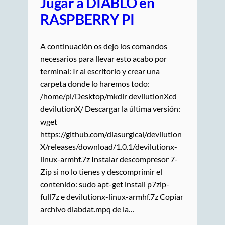
Jugar a DIABLO en
RASPBERRY PI
A continuación os dejo los comandos
necesarios para llevar esto acabo por
terminal: Ir al escritorio y crear una
carpeta donde lo haremos todo:
/home/pi/Desktop/mkdir devilutionXcd
devilutionX/ Descargar la última versión:
wget
https://github.com/diasurgical/devilution
X/releases/download/1.0.1/devilutionx-
linux-armhf.7z Instalar descompresor 7-
Zip si no lo tienes y descomprimir el
contenido: sudo apt-get install p7zip-
full7z e devilutionx-linux-armhf.7z Copiar
archivo diabdat.mpq de la…