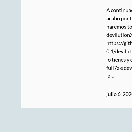
A continuac
acabo por t
haremos to
devilutionX
https://gi
0.1/devilut
lo tienes y
full7z e de
la…
julio 6, 20