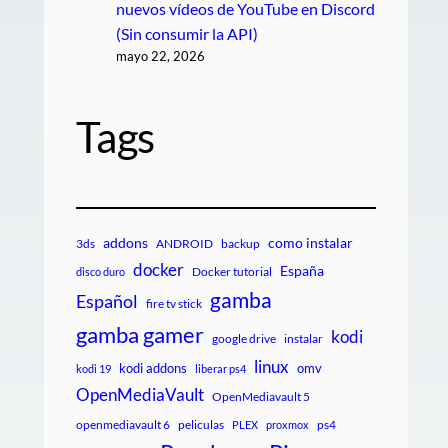
nuevos vídeos de YouTube en Discord
(Sin consumir la API)
mayo 22, 2026
Tags
addons
como instalar
3ds
ANDROID
backup
docker
España
Docker tutorial
disco duro
gamba
Español
fire tv stick
gamba gamer
kodi
google drive
instalar
linux
kodi addons
omv
kodi 19
liberar ps4
OpenMediaVault
OpenMediavault 5
openmediavault 6
peliculas
ps4
PLEX
proxmox