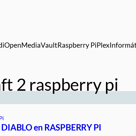
di
OpenMediaVault
Raspberry Pi
Plex
Informát
aft 2 raspberry pi
Pi
a DIABLO en RASPBERRY PI