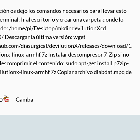
ión os dejo los comandos necesarios para llevar esto
erminal: Ir al escritorio y crear una carpeta donde lo
do: /home/pi/Desktop/mkdir devilutionXcd
/ Descargar la última versión: wget
thub.com/diasurgical/devilutionX/releases/download/1.
ionx-linux-armhf.7z Instalar descompresor 7-Zip si no
 descomprimir el contenido: sudo apt-get install p7zip-
vilutionx-linux-armhf.7z Copiar archivo diabdat.mpq de
Gamba
20