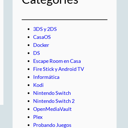
3DS y 2DS
CasaOS
Docker
DS
Escape Room en Casa
Fire Stick y Android TV
Informática
Kodi
Nintendo Switch
Nintendo Switch 2
OpenMediaVault
Plex
Probando Juegos