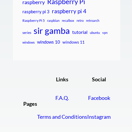
Raspberry Pi
raspberry
raspberry pi 4
raspberry pi 3
Raspberry Pi 5
raspbian
recalbox
retro
retroarch
sir gamba
tutorial
series
ubuntu
vpn
windows 10
windows 11
windows
Links
Social
F.A.Q.
Facebook
Pages
Terms and Conditions
Instagram