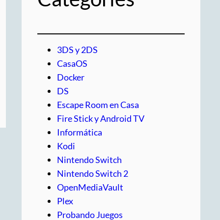
3DS y 2DS
CasaOS
Docker
DS
Escape Room en Casa
Fire Stick y Android TV
Informática
Kodi
Nintendo Switch
Nintendo Switch 2
OpenMediaVault
Plex
Probando Juegos