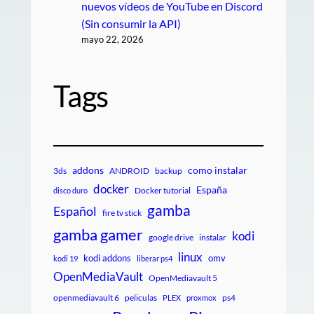
nuevos vídeos de YouTube en Discord
(Sin consumir la API)
mayo 22, 2026
Tags
addons
como instalar
3ds
ANDROID
backup
docker
España
Docker tutorial
disco duro
gamba
Español
fire tv stick
gamba gamer
kodi
google drive
instalar
linux
kodi addons
omv
kodi 19
liberar ps4
OpenMediaVault
OpenMediavault 5
openmediavault 6
peliculas
ps4
PLEX
proxmox