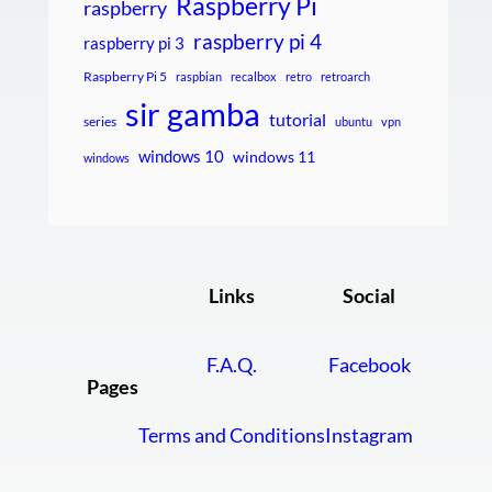
Raspberry Pi
raspberry
raspberry pi 4
raspberry pi 3
Raspberry Pi 5
raspbian
recalbox
retro
retroarch
sir gamba
tutorial
series
ubuntu
vpn
windows 10
windows 11
windows
Links
Social
F.A.Q.
Facebook
Pages
Terms and Conditions
Instagram