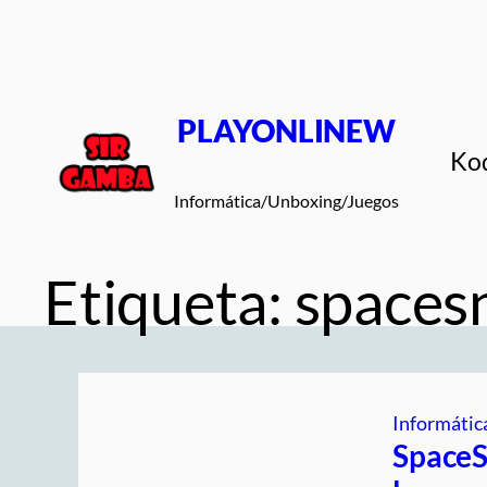
Saltar
al
contenido
PLAYONLINEW
Ko
Informática/Unboxing/Juegos
Etiqueta:
spacesn
Informátic
SpaceS