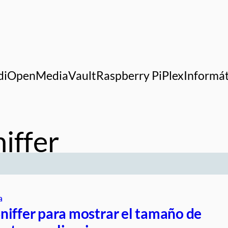
di
OpenMediaVault
Raspberry Pi
Plex
Informát
iffer
a
niffer para mostrar el tamaño de