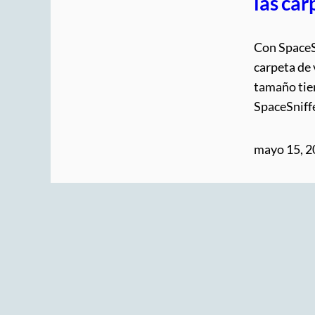
las car
Con SpaceS
carpeta de 
tamaño tien
SpaceSniff
mayo 15, 