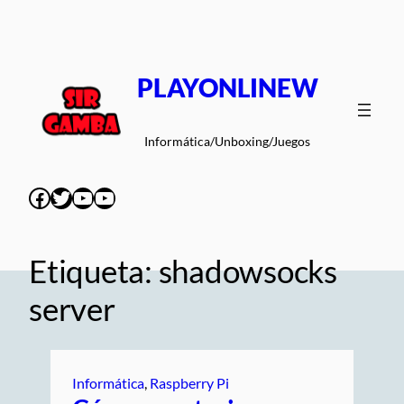
Saltar
al
contenido
PLAYONLINEW
Informática/Unboxing/Juegos
Facebook
Twitter
YouTube
YouTube
Etiqueta:
shadowsocks
server
Informática
, 
Raspberry Pi