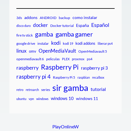
addons
como instalar
3ds
ANDROID
backup
Español
docker
España
Docker tutorial
disco duro
gamba gamer
gamba
fire tv stick
kodi
kodi addons
google drive
instalar
kodi 19
liberar ps4
linux
OpenMediaVault
omv
OpenMediavault 5
openmediavault 6
peliculas
ps4
PLEX
proxmox
Raspberry Pi
raspberry
raspberry pi 3
raspberry pi 4
Raspberry Pi 5
raspbian
recalbox
sir gamba
tutorial
series
retro
retroarch
windows 10
windows 11
ubuntu
vpn
windows
PlayOnlineW