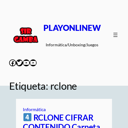
Saltar
al
contenido
PLAYONLINEW
Informática/Unboxing/Juegos
Facebook
Twitter
YouTube
YouTube
Etiqueta:
rclone
Informática
RCLONE CIFRAR
CONTENIDO Carpeta