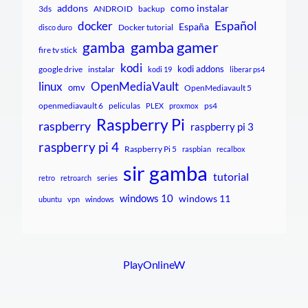
addons
como instalar
3ds
ANDROID
backup
Español
docker
España
Docker tutorial
disco duro
gamba gamer
gamba
fire tv stick
kodi
kodi addons
google drive
instalar
kodi 19
liberar ps4
linux
OpenMediaVault
omv
OpenMediavault 5
openmediavault 6
peliculas
ps4
PLEX
proxmox
Raspberry Pi
raspberry
raspberry pi 3
raspberry pi 4
Raspberry Pi 5
raspbian
recalbox
sir gamba
tutorial
series
retro
retroarch
windows 10
windows 11
ubuntu
vpn
windows
PlayOnlineW