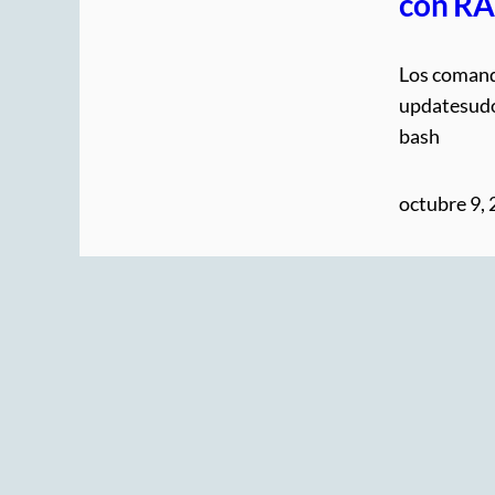
con R
Los comand
updatesudo 
bash
octubre 9,