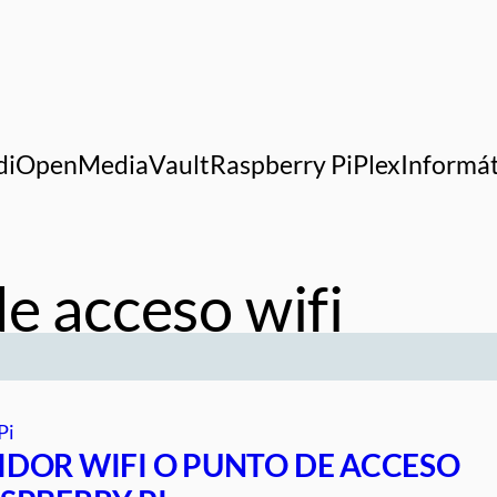
di
OpenMediaVault
Raspberry Pi
Plex
Informát
e acceso wifi
Pi
IDOR WIFI O PUNTO DE ACCESO