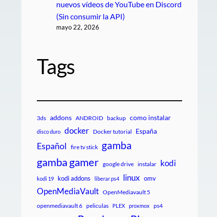
nuevos vídeos de YouTube en Discord
(Sin consumir la API)
mayo 22, 2026
Tags
addons
como instalar
3ds
ANDROID
backup
docker
España
Docker tutorial
disco duro
gamba
Español
fire tv stick
gamba gamer
kodi
google drive
instalar
linux
kodi addons
omv
kodi 19
liberar ps4
OpenMediaVault
OpenMediavault 5
openmediavault 6
peliculas
ps4
PLEX
proxmox