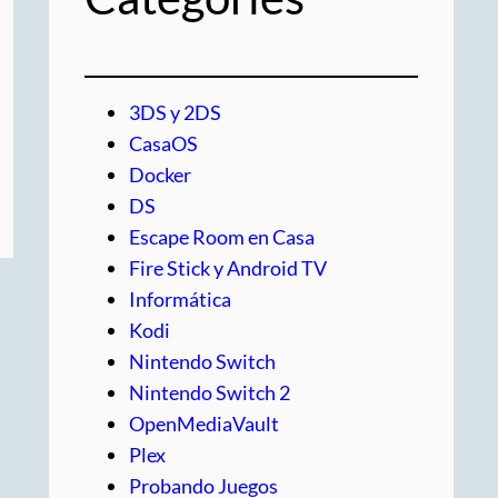
3DS y 2DS
CasaOS
Docker
DS
Escape Room en Casa
Fire Stick y Android TV
Informática
Kodi
Nintendo Switch
Nintendo Switch 2
OpenMediaVault
Plex
Probando Juegos