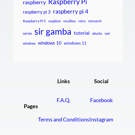
Raspberry Pi
raspberry
raspberry pi 4
raspberry pi 3
Raspberry Pi 5
raspbian
recalbox
retro
retroarch
sir gamba
tutorial
series
ubuntu
vpn
windows 10
windows 11
windows
Links
Social
F.A.Q.
Facebook
Pages
Terms and Conditions
Instagram