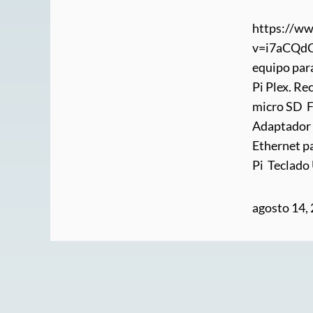
https://w
v=i7aCQdC9
equipo para
Pi Plex. R
micro SD F
Adaptador W
Ethernet p
Pi Teclad
agosto 14,