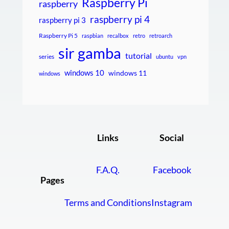
Raspberry Pi
raspberry
raspberry pi 4
raspberry pi 3
Raspberry Pi 5
raspbian
recalbox
retro
retroarch
sir gamba
tutorial
series
ubuntu
vpn
windows 10
windows 11
windows
Links
Social
F.A.Q.
Facebook
Pages
Terms and Conditions
Instagram