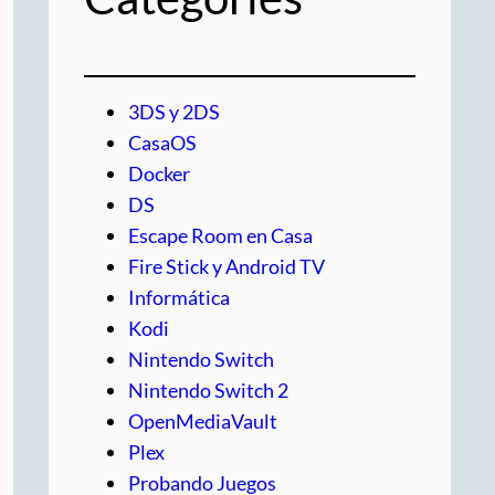
3DS y 2DS
CasaOS
Docker
DS
Escape Room en Casa
Fire Stick y Android TV
Informática
Kodi
Nintendo Switch
Nintendo Switch 2
OpenMediaVault
Plex
Probando Juegos