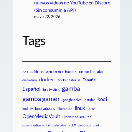
nuevos vídeos de YouTube en Discord
(Sin consumir la API)
mayo 22, 2026
Tags
addons
como instalar
3ds
ANDROID
backup
docker
España
Docker tutorial
disco duro
gamba
Español
fire tv stick
gamba gamer
kodi
google drive
instalar
linux
kodi addons
omv
kodi 19
liberar ps4
OpenMediaVault
OpenMediavault 5
openmediavault 6
peliculas
ps4
PLEX
proxmox