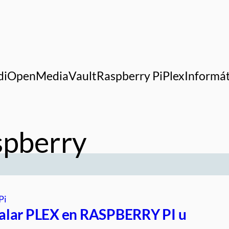
di
OpenMediaVault
Raspberry Pi
Plex
Informát
spberry
Pi
alar PLEX en RASPBERRY PI u