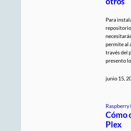
otros
Para instal
repositorio
necesitarás
permite al
través del 
presento lo
junio 15, 2
Raspberry 
Cómo c
Plex