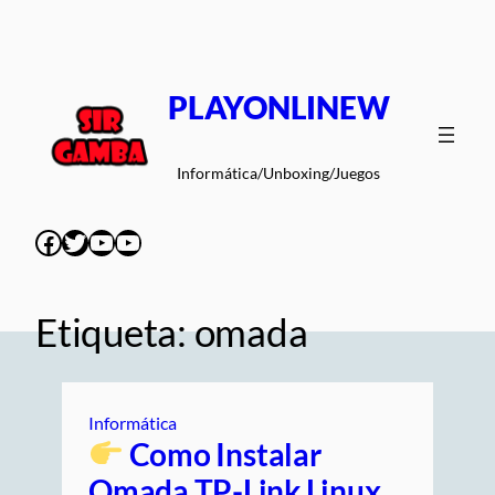
Saltar
al
contenido
PLAYONLINEW
Informática/Unboxing/Juegos
Facebook
Twitter
YouTube
YouTube
Etiqueta:
omada
Informática
Como Instalar
Omada TP-Link Linux