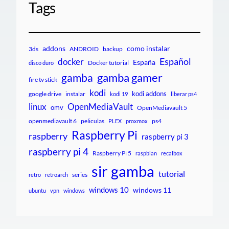
Tags
addons
como instalar
3ds
ANDROID
backup
Español
docker
España
Docker tutorial
disco duro
gamba gamer
gamba
fire tv stick
kodi
kodi addons
google drive
instalar
kodi 19
liberar ps4
linux
OpenMediaVault
omv
OpenMediavault 5
openmediavault 6
peliculas
ps4
PLEX
proxmox
Raspberry Pi
raspberry
raspberry pi 3
raspberry pi 4
Raspberry Pi 5
raspbian
recalbox
sir gamba
tutorial
series
retro
retroarch
windows 10
windows 11
ubuntu
vpn
windows