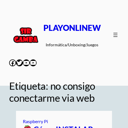
Saltar
al
contenido
PLAYONLINEW
Informática/Unboxing/Juegos
Facebook
Twitter
YouTube
YouTube
Etiqueta:
no consigo
conectarme via web
Raspberry Pi