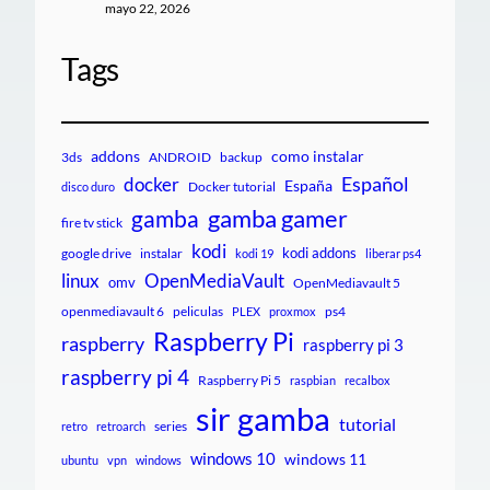
mayo 22, 2026
Tags
addons
como instalar
3ds
ANDROID
backup
Español
docker
España
Docker tutorial
disco duro
gamba gamer
gamba
fire tv stick
kodi
kodi addons
google drive
instalar
kodi 19
liberar ps4
linux
OpenMediaVault
omv
OpenMediavault 5
openmediavault 6
peliculas
ps4
PLEX
proxmox
Raspberry Pi
raspberry
raspberry pi 3
raspberry pi 4
Raspberry Pi 5
raspbian
recalbox
sir gamba
tutorial
series
retro
retroarch
windows 10
windows 11
ubuntu
vpn
windows