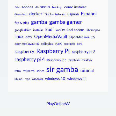
addons
como instalar
3ds
ANDROID
backup
Español
docker
España
Docker tutorial
disco duro
gamba gamer
gamba
fire tv stick
kodi
kodi addons
google drive
instalar
kodi 19
liberar ps4
linux
OpenMediaVault
omv
OpenMediavault 5
openmediavault 6
peliculas
ps4
PLEX
proxmox
Raspberry Pi
raspberry
raspberry pi 3
raspberry pi 4
Raspberry Pi 5
raspbian
recalbox
sir gamba
tutorial
series
retro
retroarch
windows 10
windows 11
ubuntu
vpn
windows
PlayOnlineW