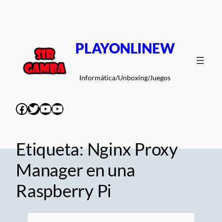
Saltar
al
contenido
PLAYONLINEW
Informática/Unboxing/Juegos
Facebook
Twitter
YouTube
YouTube
Etiqueta:
Nginx Proxy
Manager en una
Raspberry Pi