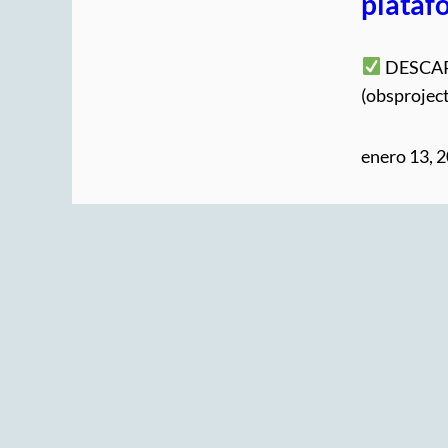
plataf
DESCARG
(obsprojec
enero 13, 