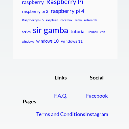
Raspberry Pi
raspberry
raspberry pi 4
raspberry pi 3
Raspberry Pi 5
raspbian
recalbox
retro
retroarch
sir gamba
tutorial
series
ubuntu
vpn
windows 10
windows 11
windows
Links
Social
F.A.Q.
Facebook
Pages
Terms and Conditions
Instagram