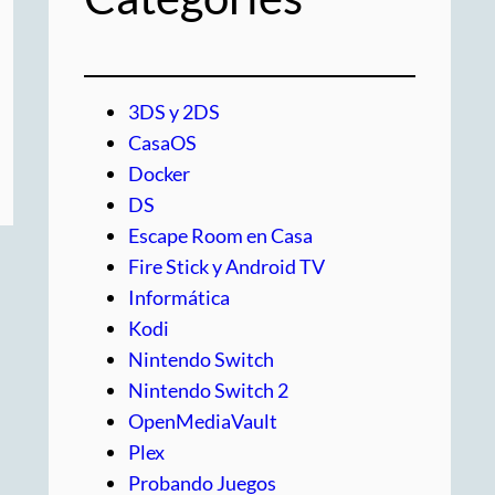
3DS y 2DS
CasaOS
Docker
DS
Escape Room en Casa
Fire Stick y Android TV
Informática
Kodi
Nintendo Switch
Nintendo Switch 2
OpenMediaVault
Plex
Probando Juegos