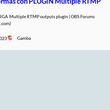
ormas con PLUGIN Multiple RTMP
A Multiple RTMP outputs plugin | OBS Forums
t.com)
Gamba
2023