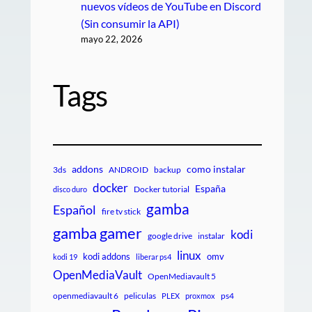
nuevos vídeos de YouTube en Discord
(Sin consumir la API)
mayo 22, 2026
Tags
addons
como instalar
3ds
ANDROID
backup
docker
España
Docker tutorial
disco duro
gamba
Español
fire tv stick
gamba gamer
kodi
google drive
instalar
linux
kodi addons
omv
kodi 19
liberar ps4
OpenMediaVault
OpenMediavault 5
openmediavault 6
peliculas
ps4
PLEX
proxmox