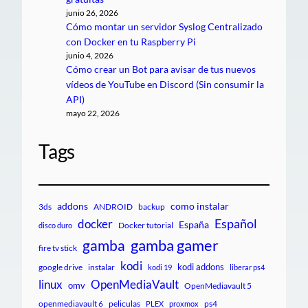
junio 26, 2026
Cómo montar un servidor Syslog Centralizado
con Docker en tu Raspberry Pi
junio 4, 2026
Cómo crear un Bot para avisar de tus nuevos
vídeos de YouTube en Discord (Sin consumir la
API)
mayo 22, 2026
Tags
addons
como instalar
3ds
ANDROID
backup
Español
docker
España
Docker tutorial
disco duro
gamba gamer
gamba
fire tv stick
kodi
kodi addons
google drive
instalar
kodi 19
liberar ps4
linux
OpenMediaVault
omv
OpenMediavault 5
openmediavault 6
peliculas
ps4
PLEX
proxmox