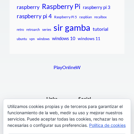
Raspberry Pi
raspberry
raspberry pi 3
raspberry pi 4
Raspberry Pi 5
raspbian
recalbox
sir gamba
tutorial
series
retro
retroarch
windows 10
windows 11
ubuntu
vpn
windows
PlayOnlineW
Links
Social
Utilizamos cookies propias y de terceros para garantizar el
funcionamiento de la web, medir su uso y mejorar nuestros
F.A.Q.
Facebook
servicios. Puede aceptar todas las cookies, rechazar las no
Pages
necesarias o configurar sus preferencias.
Política de cookies
Terms and Conditions
Instagram