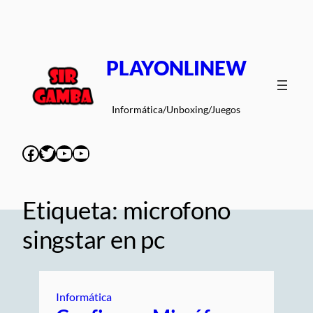
Saltar
al
contenido
PLAYONLINEW
Informática/Unboxing/Juegos
Facebook
Twitter
YouTube
YouTube
Etiqueta:
microfono
singstar en pc
Informática