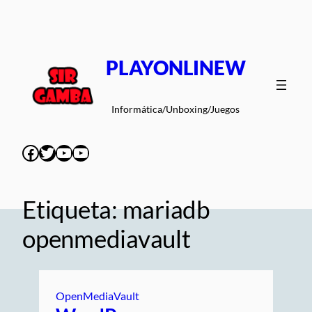
Saltar
al
contenido
PLAYONLINEW
Informática/Unboxing/Juegos
Facebook
Twitter
YouTube
YouTube
Etiqueta:
mariadb
openmediavault
OpenMediaVault