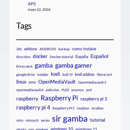
API)
mayo 22, 2026
Tags
addons
como instalar
3ds
ANDROID
backup
Español
docker
España
Docker tutorial
disco duro
gamba gamer
gamba
fire tv stick
kodi
kodi addons
google drive
instalar
kodi 19
liberar ps4
linux
OpenMediaVault
omv
OpenMediavault 5
openmediavault 6
peliculas
ps4
PLEX
proxmox
Raspberry Pi
raspberry
raspberry pi 3
raspberry pi 4
Raspberry Pi 5
raspbian
recalbox
sir gamba
tutorial
series
retro
retroarch
windows 10
windows 11
ubuntu
vpn
windows