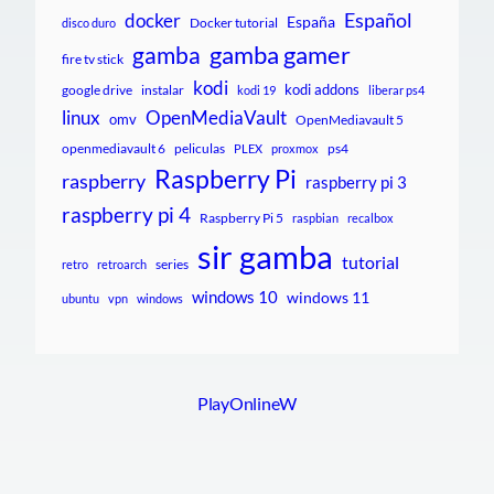
Español
docker
España
Docker tutorial
disco duro
gamba gamer
gamba
fire tv stick
kodi
kodi addons
google drive
instalar
kodi 19
liberar ps4
linux
OpenMediaVault
omv
OpenMediavault 5
openmediavault 6
peliculas
ps4
PLEX
proxmox
Raspberry Pi
raspberry
raspberry pi 3
raspberry pi 4
Raspberry Pi 5
raspbian
recalbox
sir gamba
tutorial
series
retro
retroarch
windows 10
windows 11
ubuntu
vpn
windows
PlayOnlineW