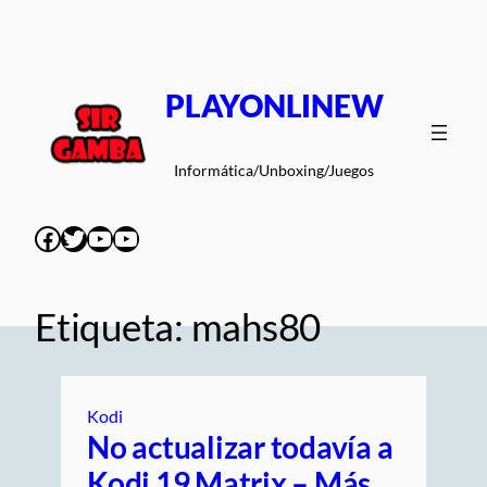
Saltar
al
contenido
PLAYONLINEW
Informática/Unboxing/Juegos
Facebook
Twitter
YouTube
YouTube
Etiqueta:
mahs80
Kodi
No actualizar todavía a
Kodi 19 Matrix – Más