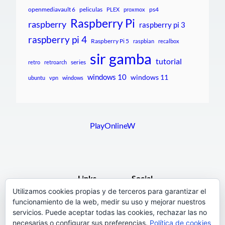
openmediavault 6
peliculas
ps4
PLEX
proxmox
Raspberry Pi
raspberry
raspberry pi 3
raspberry pi 4
Raspberry Pi 5
raspbian
recalbox
sir gamba
tutorial
series
retro
retroarch
windows 10
windows 11
ubuntu
vpn
windows
PlayOnlineW
Links
Social
Utilizamos cookies propias y de terceros para garantizar el
funcionamiento de la web, medir su uso y mejorar nuestros
F.A.Q.
Facebook
servicios. Puede aceptar todas las cookies, rechazar las no
Pages
necesarias o configurar sus preferencias.
Política de cookies