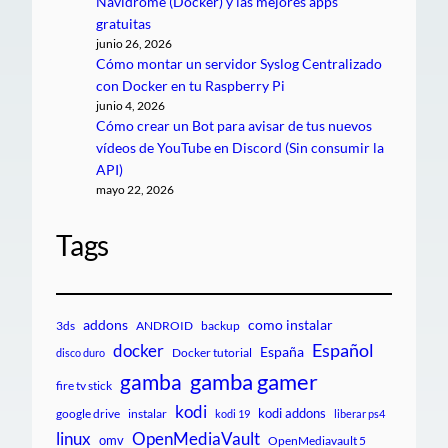
Navidrome (Docker) y las mejores apps
gratuitas
junio 26, 2026
Cómo montar un servidor Syslog Centralizado
con Docker en tu Raspberry Pi
junio 4, 2026
Cómo crear un Bot para avisar de tus nuevos
vídeos de YouTube en Discord (Sin consumir la
API)
mayo 22, 2026
Tags
addons
como instalar
3ds
ANDROID
backup
Español
docker
España
Docker tutorial
disco duro
gamba gamer
gamba
fire tv stick
kodi
kodi addons
google drive
instalar
kodi 19
liberar ps4
linux
OpenMediaVault
omv
OpenMediavault 5