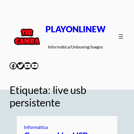
Saltar
al
contenido
PLAYONLINEW
Informática/Unboxing/Juegos
Facebook
Twitter
YouTube
YouTube
Etiqueta:
live usb
persistente
Informática