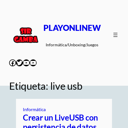
Saltar
al
contenido
PLAYONLINEW
Informática/Unboxing/Juegos
Facebook
Twitter
YouTube
YouTube
Etiqueta:
live usb
Informática
Crear un LiveUSB con
persistencia de datos