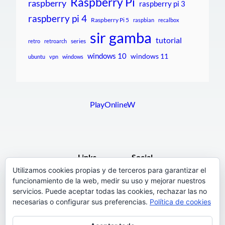
Raspberry Pi
raspberry
raspberry pi 3
raspberry pi 4
Raspberry Pi 5
raspbian
recalbox
sir gamba
tutorial
series
retro
retroarch
windows 10
windows 11
ubuntu
vpn
windows
PlayOnlineW
Links
Social
Utilizamos cookies propias y de terceros para garantizar el
funcionamiento de la web, medir su uso y mejorar nuestros
F.A.Q.
Facebook
servicios. Puede aceptar todas las cookies, rechazar las no
Pages
necesarias o configurar sus preferencias.
Política de cookies
Terms and Conditions
Instagram