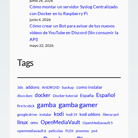
junio 26, 2026
Cómo montar un servidor Syslog Centralizado
con Docker en tu Raspberry Pi
junio 4, 2026
Cómo crear un Bot para avisar de tus nuevos
vídeos de YouTube en Discord (Sin consumir la
API)
mayo 22, 2026
Tags
addons
como instalar
3ds
ANDROID
backup
Español
docker
España
Docker tutorial
disco duro
gamba gamer
gamba
fire tv stick
kodi
kodi addons
google drive
instalar
kodi 19
liberar ps4
linux
OpenMediaVault
omv
OpenMediavault 5
openmediavault 6
peliculas
ps4
PLEX
proxmox