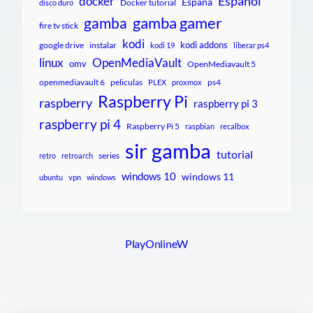
Español
docker
España
Docker tutorial
disco duro
gamba gamer
gamba
fire tv stick
kodi
kodi addons
google drive
instalar
kodi 19
liberar ps4
linux
OpenMediaVault
omv
OpenMediavault 5
openmediavault 6
peliculas
ps4
PLEX
proxmox
Raspberry Pi
raspberry
raspberry pi 3
raspberry pi 4
Raspberry Pi 5
raspbian
recalbox
sir gamba
tutorial
series
retro
retroarch
windows 10
windows 11
ubuntu
vpn
windows
PlayOnlineW