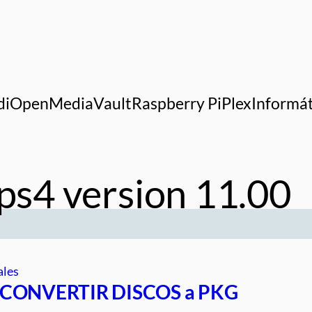
di
OpenMediaVault
Raspberry Pi
Plex
Informát
 ps4 version 11.00
ales
4 CONVERTIR DISCOS a PKG