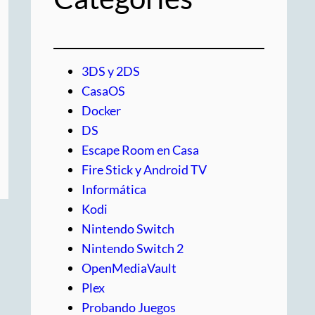
3DS y 2DS
CasaOS
Docker
DS
Escape Room en Casa
Fire Stick y Android TV
Informática
Kodi
Nintendo Switch
Nintendo Switch 2
OpenMediaVault
Plex
Probando Juegos