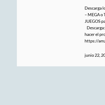
Descarga l
– MEGA o T
JUEGOS par
Descarga: 
hacer el pr
https://a
junio 22, 2