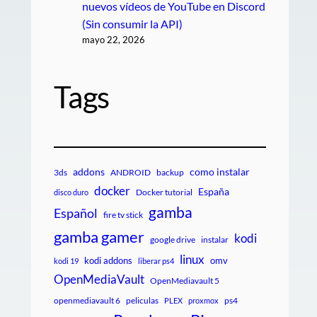
nuevos vídeos de YouTube en Discord
(Sin consumir la API)
mayo 22, 2026
Tags
addons
como instalar
3ds
ANDROID
backup
docker
España
Docker tutorial
disco duro
gamba
Español
fire tv stick
gamba gamer
kodi
google drive
instalar
linux
kodi addons
omv
kodi 19
liberar ps4
OpenMediaVault
OpenMediavault 5
openmediavault 6
peliculas
ps4
PLEX
proxmox