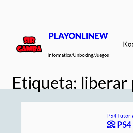
Saltar
al
contenido
PLAYONLINEW
Ko
Informática/Unboxing/Juegos
Etiqueta:
liberar
PS4 Tutori
📀 PS