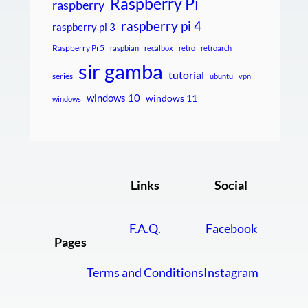
Raspberry Pi
raspberry
raspberry pi 4
raspberry pi 3
Raspberry Pi 5
raspbian
recalbox
retro
retroarch
sir gamba
tutorial
series
ubuntu
vpn
windows 10
windows 11
windows
Links
Social
F.A.Q.
Facebook
Pages
Terms and Conditions
Instagram