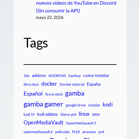
nuevos vídeos de YouTube en Discord
(Sin consumir la API)
mayo 22, 2026
Tags
addons
como instalar
3ds
ANDROID
backup
docker
España
Docker tutorial
disco duro
gamba
Español
fire tv stick
gamba gamer
kodi
google drive
instalar
linux
kodi addons
omv
kodi 19
liberar ps4
OpenMediaVault
OpenMediavault 5
openmediavault 6
peliculas
ps4
PLEX
proxmox