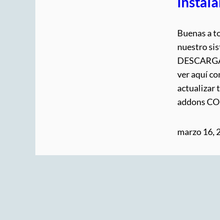
instal
Buenas a to
nuestro sis
DESCARGA h
ver aquí c
actualizar
addons CO
marzo 16, 