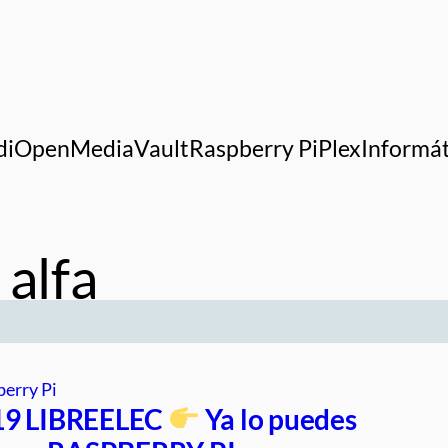
di
OpenMediaVault
Raspberry Pi
Plex
Informát
 alfa
erry Pi
19 LIBREELEC
Ya lo puedes