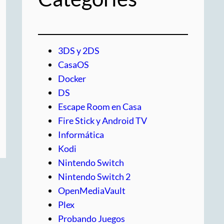
3DS y 2DS
CasaOS
Docker
DS
Escape Room en Casa
Fire Stick y Android TV
Informática
Kodi
Nintendo Switch
Nintendo Switch 2
OpenMediaVault
Plex
Probando Juegos