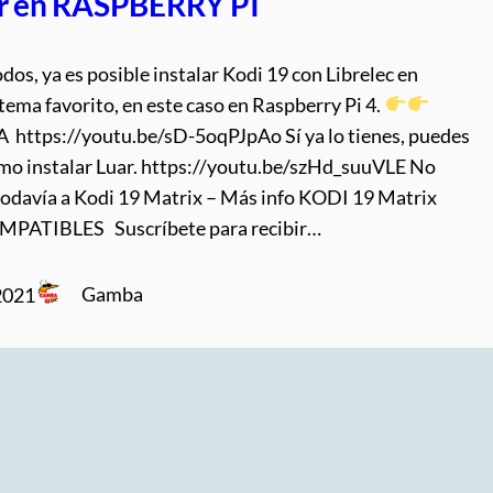
ar en RASPBERRY PI
dos, ya es posible instalar Kodi 19 con Librelec en
tema favorito, en este caso en Raspberry Pi 4.
ttps://youtu.be/sD-5oqPJpAo Sí ya lo tienes, puedes
omo instalar Luar. https://youtu.be/szHd_suuVLE No
 todavía a Kodi 19 Matrix – Más info KODI 19 Matrix
MPATIBLES Suscríbete para recibir…
Gamba
2021