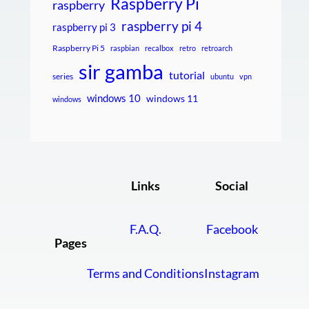
Raspberry Pi
raspberry
raspberry pi 4
raspberry pi 3
Raspberry Pi 5
raspbian
recalbox
retro
retroarch
sir gamba
tutorial
series
ubuntu
vpn
windows 10
windows 11
windows
Links
Social
F.A.Q.
Facebook
Pages
Terms and Conditions
Instagram