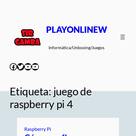
Saltar
al
contenido
PLAYONLINEW
Informática/Unboxing/Juegos
Facebook
Twitter
YouTube
YouTube
Etiqueta:
juego de
raspberry pi 4
Raspberry Pi