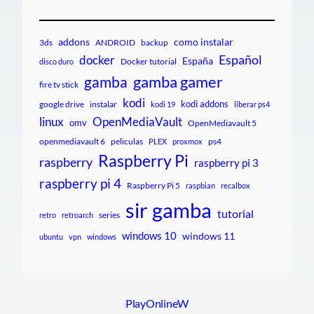
addons
como instalar
3ds
ANDROID
backup
Español
docker
España
Docker tutorial
disco duro
gamba gamer
gamba
fire tv stick
kodi
kodi addons
google drive
instalar
kodi 19
liberar ps4
linux
OpenMediaVault
omv
OpenMediavault 5
openmediavault 6
peliculas
ps4
PLEX
proxmox
Raspberry Pi
raspberry
raspberry pi 3
raspberry pi 4
Raspberry Pi 5
raspbian
recalbox
sir gamba
tutorial
series
retro
retroarch
windows 10
windows 11
ubuntu
vpn
windows
PlayOnlineW