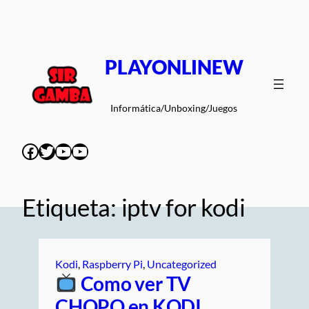
Saltar
al
contenido
PLAYONLINEW
Informática/Unboxing/Juegos
Facebook
Twitter
YouTube
YouTube
Etiqueta:
iptv for kodi
Kodi
, 
Raspberry Pi
, 
Uncategorized
Como ver TV
CHOPO en KODI