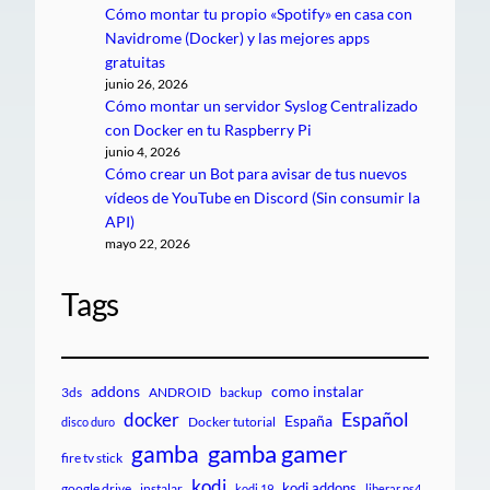
Cómo montar tu propio «Spotify» en casa con
Navidrome (Docker) y las mejores apps
gratuitas
junio 26, 2026
Cómo montar un servidor Syslog Centralizado
con Docker en tu Raspberry Pi
junio 4, 2026
Cómo crear un Bot para avisar de tus nuevos
vídeos de YouTube en Discord (Sin consumir la
API)
mayo 22, 2026
Tags
addons
como instalar
3ds
ANDROID
backup
Español
docker
España
Docker tutorial
disco duro
gamba gamer
gamba
fire tv stick
kodi
kodi addons
google drive
instalar
kodi 19
liberar ps4