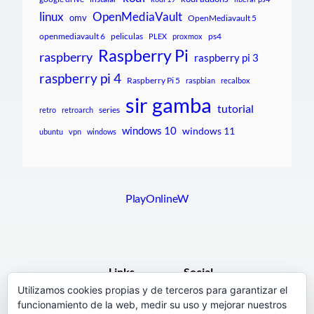
linux
OpenMediaVault
omv
OpenMediavault 5
openmediavault 6
peliculas
ps4
PLEX
proxmox
Raspberry Pi
raspberry
raspberry pi 3
raspberry pi 4
Raspberry Pi 5
raspbian
recalbox
sir gamba
tutorial
series
retro
retroarch
windows 10
windows 11
ubuntu
vpn
windows
PlayOnlineW
Links
Social
Utilizamos cookies propias y de terceros para garantizar el
funcionamiento de la web, medir su uso y mejorar nuestros
F.A.Q.
Facebook