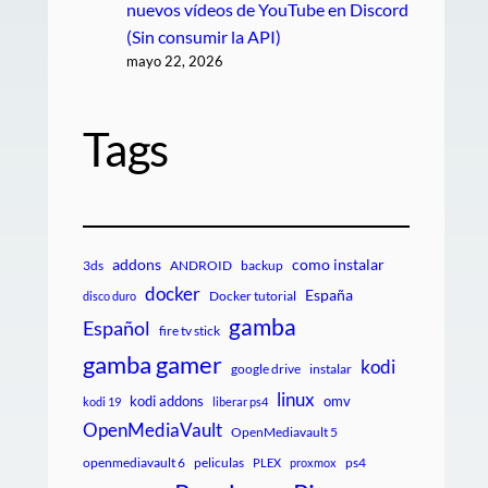
nuevos vídeos de YouTube en Discord
(Sin consumir la API)
mayo 22, 2026
Tags
addons
como instalar
3ds
ANDROID
backup
docker
España
Docker tutorial
disco duro
gamba
Español
fire tv stick
gamba gamer
kodi
google drive
instalar
linux
kodi addons
omv
kodi 19
liberar ps4
OpenMediaVault
OpenMediavault 5
openmediavault 6
peliculas
ps4
PLEX
proxmox