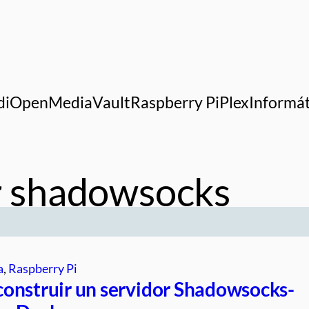
di
OpenMediaVault
Raspberry Pi
Plex
Informát
ar shadowsocks
a
, 
Raspberry Pi
onstruir un servidor Shadowsocks-