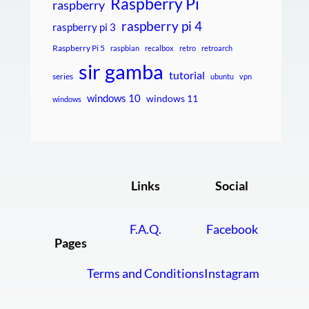
Raspberry Pi
raspberry
raspberry pi 4
raspberry pi 3
Raspberry Pi 5
raspbian
recalbox
retro
retroarch
sir gamba
tutorial
series
ubuntu
vpn
windows 10
windows 11
windows
Links
Social
F.A.Q.
Facebook
Pages
Terms and Conditions
Instagram