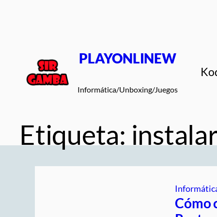
Saltar
al
contenido
PLAYONLINEW
Ko
Informática/Unboxing/Juegos
Etiqueta:
instal
Informátic
Cómo c