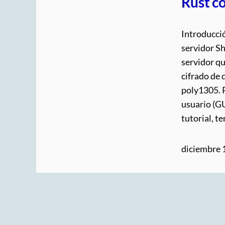
Rust c
Introducció
servidor S
servidor qu
cifrado de
poly1305. P
usuario (G
tutorial, 
diciembre 