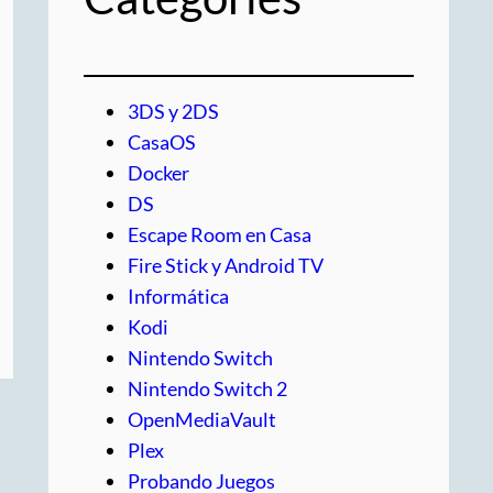
3DS y 2DS
CasaOS
Docker
DS
Escape Room en Casa
Fire Stick y Android TV
Informática
Kodi
Nintendo Switch
Nintendo Switch 2
OpenMediaVault
Plex
Probando Juegos