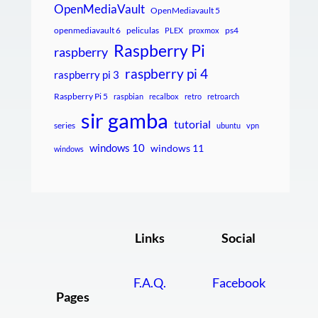
OpenMediaVault
OpenMediavault 5
openmediavault 6
peliculas
ps4
PLEX
proxmox
Raspberry Pi
raspberry
raspberry pi 4
raspberry pi 3
Raspberry Pi 5
raspbian
recalbox
retro
retroarch
sir gamba
tutorial
series
ubuntu
vpn
windows 10
windows 11
windows
Links
Social
F.A.Q.
Facebook
Pages