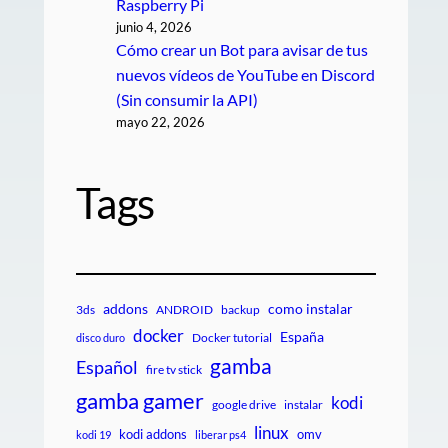
Raspberry Pi
junio 4, 2026
Cómo crear un Bot para avisar de tus
nuevos vídeos de YouTube en Discord
(Sin consumir la API)
mayo 22, 2026
Tags
addons
como instalar
3ds
ANDROID
backup
docker
España
Docker tutorial
disco duro
gamba
Español
fire tv stick
gamba gamer
kodi
google drive
instalar
linux
kodi addons
omv
kodi 19
liberar ps4