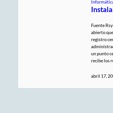
Informátic
Instala
Fuente Rsys
abierto que
registro ce
administrad
un punto ce
recibe los 
abril 17, 2