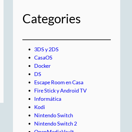
Categories
3DS y 2DS
CasaOS
Docker
DS
Escape Room en Casa
Fire Stick y Android TV
Informática
Kodi
Nintendo Switch
Nintendo Switch 2
OpenMediaVault