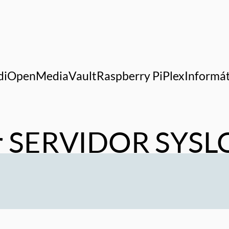
di
OpenMediaVault
Raspberry Pi
Plex
Informát
ar SERVIDOR SYSLO