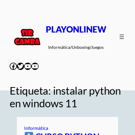
Saltar
al
contenido
PLAYONLINEW
Informática/Unboxing/Juegos
Facebook
Twitter
YouTube
YouTube
Etiqueta:
instalar python
en windows 11
Informática