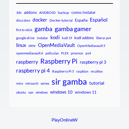
addons
como instalar
3ds
ANDROID
backup
Español
docker
España
Docker tutorial
disco duro
gamba gamer
gamba
fire tv stick
kodi
kodi addons
google drive
instalar
kodi 19
liberar ps4
linux
OpenMediaVault
omv
OpenMediavault 5
openmediavault 6
peliculas
ps4
PLEX
proxmox
Raspberry Pi
raspberry
raspberry pi 3
raspberry pi 4
Raspberry Pi 5
raspbian
recalbox
sir gamba
tutorial
series
retro
retroarch
windows 10
windows 11
ubuntu
vpn
windows
PlayOnlineW