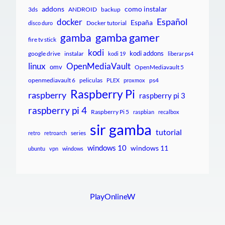
addons
como instalar
3ds
ANDROID
backup
Español
docker
España
Docker tutorial
disco duro
gamba gamer
gamba
fire tv stick
kodi
kodi addons
google drive
instalar
kodi 19
liberar ps4
linux
OpenMediaVault
omv
OpenMediavault 5
openmediavault 6
peliculas
ps4
PLEX
proxmox
Raspberry Pi
raspberry
raspberry pi 3
raspberry pi 4
Raspberry Pi 5
raspbian
recalbox
sir gamba
tutorial
series
retro
retroarch
windows 10
windows 11
ubuntu
vpn
windows
PlayOnlineW