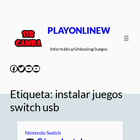
Saltar
al
contenido
PLAYONLINEW
Informática/Unboxing/Juegos
Facebook
Twitter
YouTube
YouTube
Etiqueta:
instalar juegos
switch usb
Nintendo Switch