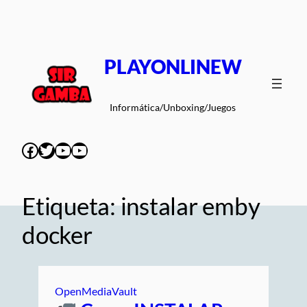
Saltar
al
contenido
PLAYONLINEW
Informática/Unboxing/Juegos
Facebook
Twitter
YouTube
YouTube
Etiqueta:
instalar emby
docker
OpenMediaVault