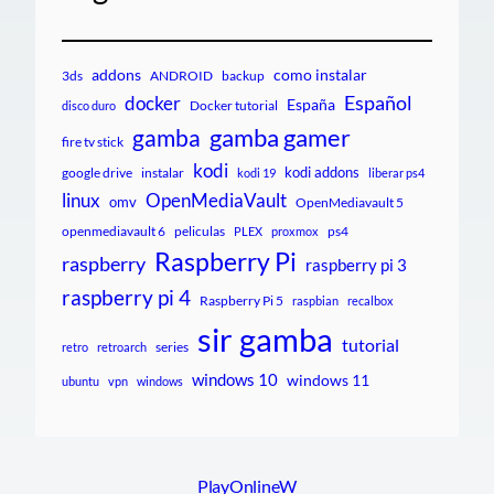
addons
como instalar
3ds
ANDROID
backup
Español
docker
España
Docker tutorial
disco duro
gamba gamer
gamba
fire tv stick
kodi
kodi addons
google drive
instalar
kodi 19
liberar ps4
linux
OpenMediaVault
omv
OpenMediavault 5
openmediavault 6
peliculas
ps4
PLEX
proxmox
Raspberry Pi
raspberry
raspberry pi 3
raspberry pi 4
Raspberry Pi 5
raspbian
recalbox
sir gamba
tutorial
series
retro
retroarch
windows 10
windows 11
ubuntu
vpn
windows
PlayOnlineW