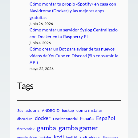
Cómo montar tu propio «Spotify» en casa con
Navidrome (Docker) y las mejores apps
gratuitas
junio 26, 2026
Cómo montar un servidor Syslog Centralizado
con Docker en tu Raspberry Pi
junio 4, 2026
Cómo crear un Bot para avisar de tus nuevos
vídeos de YouTube en Discord (Sin consumir la
API)
mayo 22, 2026
Tags
addons
como instalar
3ds
ANDROID
backup
Español
docker
España
Docker tutorial
disco duro
gamba gamer
gamba
fire tv stick
kodi
kodi addons
google drive
instalar
kodi 19
liberar ps4