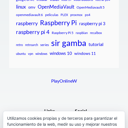
linux
OpenMediaVault
omv
OpenMediavault 5
openmediavault 6
peliculas
ps4
PLEX
proxmox
Raspberry Pi
raspberry
raspberry pi 3
raspberry pi 4
Raspberry Pi 5
raspbian
recalbox
sir gamba
tutorial
series
retro
retroarch
windows 10
windows 11
ubuntu
vpn
windows
PlayOnlineW
Links
Social
Utilizamos cookies propias y de terceros para garantizar el
funcionamiento de la web, medir su uso y mejorar nuestros
F.A.Q.
Facebook