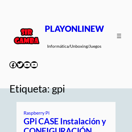
Saltar
al
contenido
PLAYONLINEW
Informática/Unboxing/Juegos
Facebook
Twitter
YouTube
YouTube
Etiqueta:
gpi
Raspberry Pi
GPi CASE Instalación y
CONFIGURACIÓN