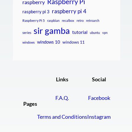
Raspberry Pi
raspberry
raspberry pi 4
raspberry pi 3
Raspberry Pi 5
raspbian
recalbox
retro
retroarch
sir gamba
tutorial
series
ubuntu
vpn
windows 10
windows 11
windows
Links
Social
F.A.Q.
Facebook
Pages
Terms and Conditions
Instagram