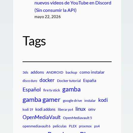
nuevos vídeos de YouTube en Discord
(Sin consumir la API)
mayo 22, 2026
Tags
addons
como instalar
3ds
ANDROID
backup
docker
España
Docker tutorial
disco duro
gamba
Español
fire tv stick
gamba gamer
kodi
google drive
instalar
linux
kodi addons
omv
kodi 19
liberar ps4
OpenMediaVault
OpenMediavault 5
openmediavault 6
peliculas
ps4
PLEX
proxmox