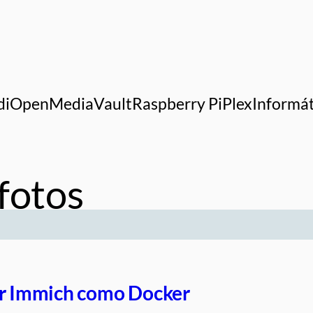
di
OpenMediaVault
Raspberry Pi
Plex
Informát
fotos
ar Immich como Docker