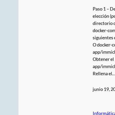
Paso 1 – De
elección (p
directorio
docker-com
siguientes
O docker-c
app/immich
Obtener el
app/immich
Rellena el
junio 19, 2
Informátic