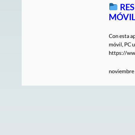
RES
MÓVIL 
Con esta a
móvil, PC u
https://ww
noviembre 