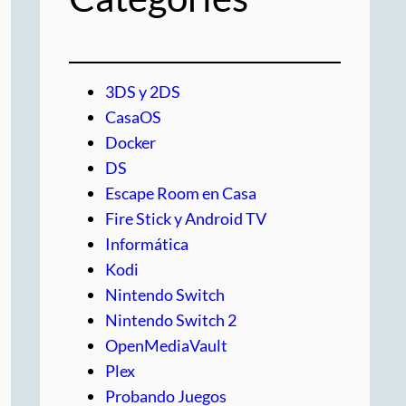
3DS y 2DS
CasaOS
Docker
DS
Escape Room en Casa
Fire Stick y Android TV
Informática
Kodi
Nintendo Switch
Nintendo Switch 2
OpenMediaVault
Plex
Probando Juegos