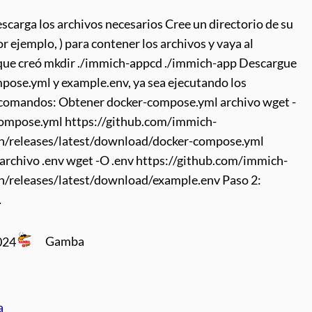
scarga los archivos necesarios Cree un directorio de su
or ejemplo, ) para contener los archivos y vaya al
 que creó mkdir ./immich-appcd ./immich-app Descargue
pose.yml y example.env, ya sea ejecutando los
 comandos: Obtener docker-compose.yml archivo wget -
ompose.yml https://github.com/immich-
/releases/latest/download/docker-compose.yml
 archivo .env wget -O .env https://github.com/immich-
/releases/latest/download/example.env Paso 2:
…
Gamba
024
a