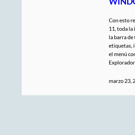
WIND
Con esto r
11, toda la
la barra d
etiquetas,
el menú co
Explorado
marzo 23, 