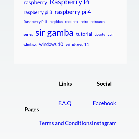
Raspberry Pi
raspberry
raspberry pi 4
raspberry pi 3
Raspberry Pi 5
raspbian
recalbox
retro
retroarch
sir gamba
tutorial
series
ubuntu
vpn
windows 10
windows 11
windows
Links
Social
F.A.Q.
Facebook
Pages
Terms and Conditions
Instagram