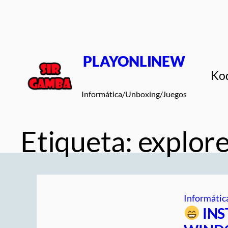
Saltar
al
contenido
PLAYONLINEW
Ko
Informática/Unboxing/Juegos
Etiqueta:
explor
Informátic
INS