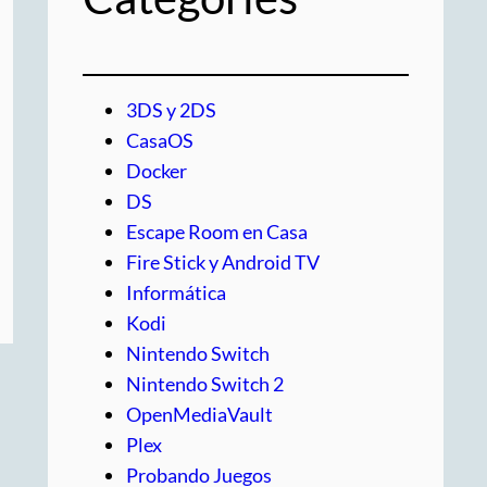
3DS y 2DS
CasaOS
Docker
DS
Escape Room en Casa
Fire Stick y Android TV
Informática
Kodi
Nintendo Switch
Nintendo Switch 2
OpenMediaVault
Plex
Probando Juegos