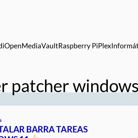
di
OpenMediaVault
Raspberry Pi
Plex
Informát
er patcher windows
a
TALAR BARRA TAREAS