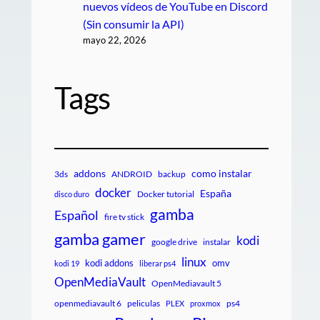
nuevos vídeos de YouTube en Discord
(Sin consumir la API)
mayo 22, 2026
Tags
addons
como instalar
3ds
ANDROID
backup
docker
España
Docker tutorial
disco duro
gamba
Español
fire tv stick
gamba gamer
kodi
google drive
instalar
linux
kodi addons
omv
kodi 19
liberar ps4
OpenMediaVault
OpenMediavault 5
openmediavault 6
peliculas
ps4
PLEX
proxmox