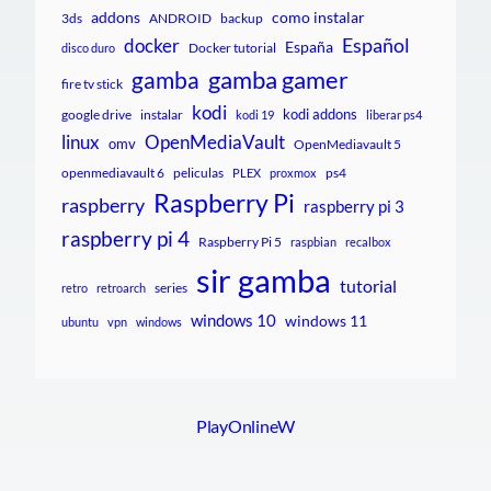
addons
como instalar
3ds
ANDROID
backup
Español
docker
España
Docker tutorial
disco duro
gamba gamer
gamba
fire tv stick
kodi
kodi addons
google drive
instalar
kodi 19
liberar ps4
linux
OpenMediaVault
omv
OpenMediavault 5
openmediavault 6
peliculas
ps4
PLEX
proxmox
Raspberry Pi
raspberry
raspberry pi 3
raspberry pi 4
Raspberry Pi 5
raspbian
recalbox
sir gamba
tutorial
series
retro
retroarch
windows 10
windows 11
ubuntu
vpn
windows
PlayOnlineW