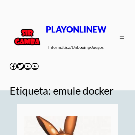
Saltar
al
contenido
PLAYONLINEW
Informática/Unboxing/Juegos
Facebook
Twitter
YouTube
YouTube
Etiqueta:
emule docker