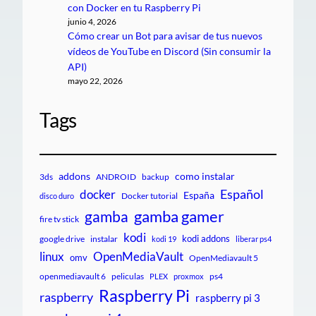
con Docker en tu Raspberry Pi
junio 4, 2026
Cómo crear un Bot para avisar de tus nuevos
vídeos de YouTube en Discord (Sin consumir la
API)
mayo 22, 2026
Tags
addons
como instalar
3ds
ANDROID
backup
Español
docker
España
Docker tutorial
disco duro
gamba gamer
gamba
fire tv stick
kodi
kodi addons
google drive
instalar
kodi 19
liberar ps4
linux
OpenMediaVault
omv
OpenMediavault 5
openmediavault 6
peliculas
ps4
PLEX
proxmox
Raspberry Pi
raspberry
raspberry pi 3