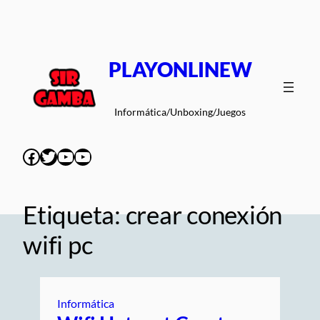
Saltar
al
contenido
PLAYONLINEW
Informática/Unboxing/Juegos
Facebook
Twitter
YouTube
YouTube
Etiqueta:
crear conexión
wifi pc
Informática