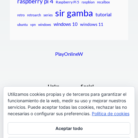
raspberry pi 4
Raspberry Pi 5
raspbian
recalbox
sir gamba
tutorial
series
retro
retroarch
windows 10
windows 11
ubuntu
vpn
windows
PlayOnlineW
Links
Social
Utilizamos cookies propias y de terceros para garantizar el
funcionamiento de la web, medir su uso y mejorar nuestros
F.A.Q.
Facebook
servicios. Puede aceptar todas las cookies, rechazar las no
Pages
necesarias o configurar sus preferencias.
Política de cookies
Terms and Conditions
Instagram
Aceptar todo